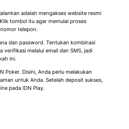
 jalankan adalah mengakses website resmi
Klik tombol itu agar memulai proses
 nomor telepon.
una dan password. Tentukan kombinasi
verifikasi melalui email dan SMS, jadi
ah ini.
N Poker. Disini, Anda perlu melakukan
man untuk Anda. Setelah deposit sukses,
ine pada IDN Play.