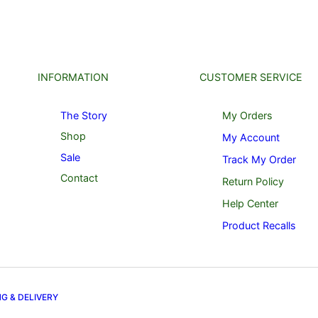
INFORMATION
CUSTOMER SERVICE
The Story
My Orders
Shop
My Account
Sale
Track My Order
Contact
Return Policy
Help Center
Product Recalls
NG & DELIVERY