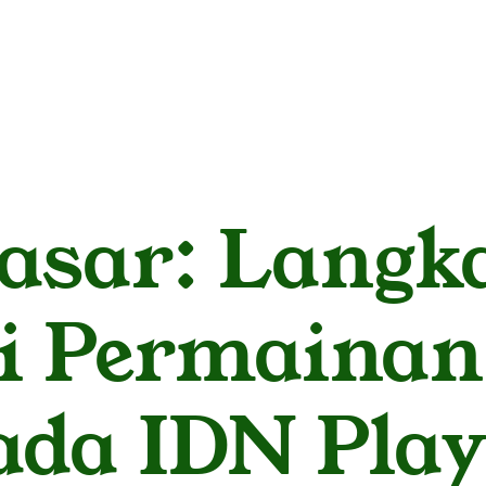
Dasar: Langk
 Permainan 
ada IDN Pla