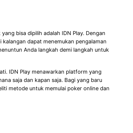
 yang bisa dipilih adalah IDN Play. Dengan
gai kalangan dapat menemukan pengalaman
n menuntun Anda langkah demi langkah untuk
inati. IDN Play menawarkan platform yang
na saja dan kapan saja. Bagi yang baru
eliti metode untuk memulai poker online dan