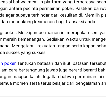
sensial bahwa memilih platform yang terpercaya sea
angan antara pecinta permainan poker. Pastikan bah
Anda agar supaya terhindar dari kesulitan di. Memilih
 dan mendukung keamanan bagi transaksi anda.
ategi poker. Meskipun permainan ini merupakan seni 
r meraih kemenangan. Sediakan waktu untuk menget
 Omaha. Mengetahui kekuatan tangan serta kapan seh
da sukses yang sukses.
dn poker
Tentukan batasan dan ikuti batasan tersebut
m cara bertanggung jawab juga berarti berarti bah
gan maupun kalah. Ingatlah bahwa permainan ini m
emua momen serta terus belajar dari pengalaman an