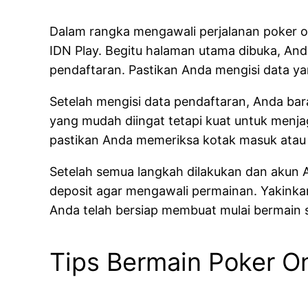
Dalam rangka mengawali perjalanan poker o
IDN Play. Begitu halaman utama dibuka, Anda
pendaftaran. Pastikan Anda mengisi data ya
Setelah mengisi data pendaftaran, Anda b
yang mudah diingat tetapi kuat untuk menjag
pastikan Anda memeriksa kotak masuk atau
Setelah semua langkah dilakukan dan akun An
deposit agar mengawali permainan. Yakinka
Anda telah bersiap membuat mulai bermain 
Tips Bermain Poker On