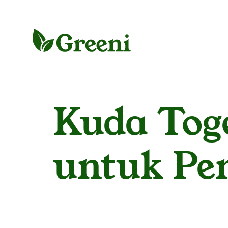
Kuda Toge
untuk Pe