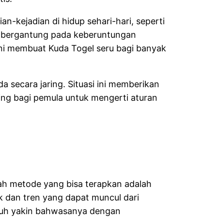
n-kejadian di hidup sehari-hari, seperti
nya bergantung pada keberuntungan
 ini membuat Kuda Togel seru bagi banyak
 secara jaring. Situasi ini memberikan
ting bagi pemula untuk mengerti aturan
ah metode yang bisa terapkan adalah
 dan tren yang dapat muncul dari
aruh yakin bahwasanya dengan