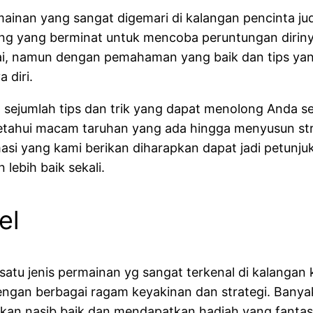
mainan yang sangat digemari di kalangan pencinta ju
ng yang berminat untuk mencoba peruntungan dirinya
ai, namun dengan pemahaman yang baik dan tips yang
 diri.
an sejumlah tips dan trik yang dapat menolong Anda
etahui macam taruhan yang ada hingga menyusun st
i yang kami berikan diharapkan dapat jadi petunju
lebih baik sekali.
el
atu jenis permainan yg sangat terkenal di kalangan 
 dengan berbagai ragam keyakinan dan strategi. Bany
an nasib baik dan mendapatkan hadiah yang fantast