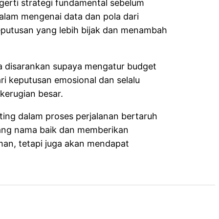
gerti strategi fundamental sebelum
alam mengenai data dan pola dari
eputusan yang lebih bijak dan menambah
la disarankan supaya mengatur budget
i keputusan emosional dan selalu
kerugian besar.
ting dalam proses perjalanan bertaruh
akang nama baik dan memberikan
man, tetapi juga akan mendapat