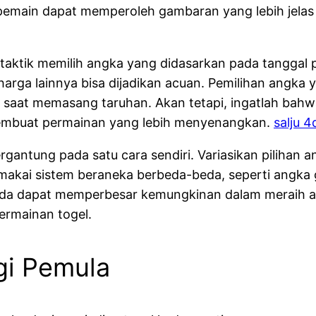
ng pemain dapat memperoleh gambaran yang lebih je
 taktik memilih angka yang didasarkan pada tanggal
erharga lainnya bisa dijadikan acuan. Pemilihan angka
h saat memasang taruhan. Akan tetapi, ingatlah bah
membuat permainan yang lebih menyenangkan.
salju 4
 bergantung pada satu cara sendiri. Variasikan pilihan
makai sistem beraneka berbeda-beda, seperti angka 
Anda dapat memperbesar kemungkinan dalam meraih a
ermainan togel.
gi Pemula