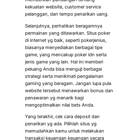
kekuatan website, customer service
pelanggan, dan tempo penarikan uang.
Selanjutnya, perhatikan beragamnya
permainan yang ditawarkan. Situs poker
di internet yg baik, seperti pokerjenius,
biasanya menyediakan berbagai tipe
game, yang mencakup poker idn serta
jenis game yang lain. Hal ini memberi
peluang Anda bisa menguji berbagai
strategi serta menikmati pengalaman
gaming yang beragam. Jangan lupa pula
website tersebut menawarkan bonus dan
penawaran yg menarik bagi
mengoptimalkan nilai bets Anda.
Yang terakhir, cek cara deposit dan
penarikan yg ada. Pilihlah situs yg
memudahkan kamu untuk melakukan
transaksi keuangan keuangan secara