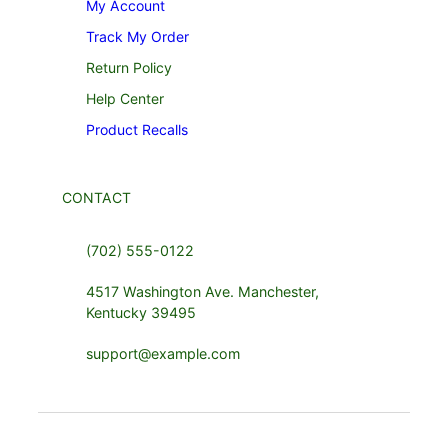
My Account
Track My Order
Return Policy
Help Center
Product Recalls
CONTACT
(702) 555-0122
4517 Washington Ave. Manchester,
Kentucky 39495
support@example.com