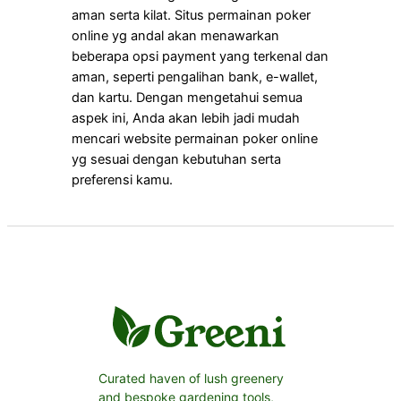
aman serta kilat. Situs permainan poker
online yg andal akan menawarkan
beberapa opsi payment yang terkenal dan
aman, seperti pengalihan bank, e-wallet,
dan kartu. Dengan mengetahui semua
aspek ini, Anda akan lebih jadi mudah
mencari website permainan poker online
yg sesuai dengan kebutuhan serta
preferensi kamu.
Curated haven of lush greenery
and bespoke gardening tools,