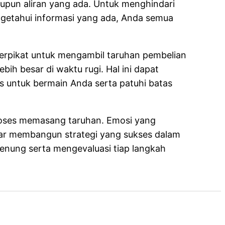
upun aliran yang ada. Untuk menghindari
mengetahui informasi yang ada, Anda semua
terpikat untuk mengambil taruhan pembelian
bih besar di waktu rugi. Hal ini dapat
s untuk bermain Anda serta patuhi batas
proses memasang taruhan. Emosi yang
gar membangun strategi yang sukses dalam
renung serta mengevaluasi tiap langkah