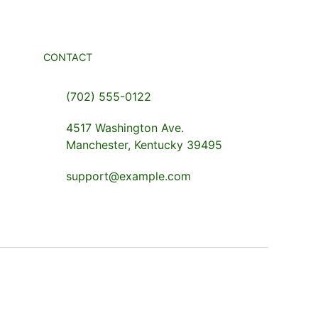
CONTACT
(702) 555-0122
4517 Washington Ave.
Manchester, Kentucky 39495
support@example.com