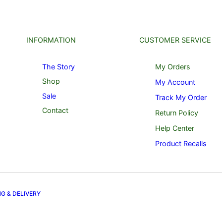
INFORMATION
CUSTOMER SERVICE
The Story
My Orders
Shop
My Account
Sale
Track My Order
Contact
Return Policy
Help Center
Product Recalls
NG & DELIVERY