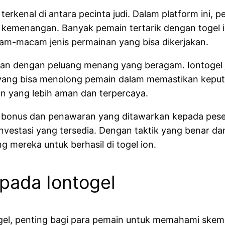
 terkenal di antara pecinta judi. Dalam platform ini
 kemenangan. Banyak pemain tertarik dengan toge
am-macam jenis permainan yang bisa dikerjakan.
an dengan peluang menang yang beragam. Iontogel j
ik yang bisa menolong pemain dalam memastikan kep
in yang lebih aman dan terpercaya.
lah bonus dan penawaran yang ditawarkan kepada peser
vestasi yang tersedia. Dengan taktik yang benar d
mereka untuk berhasil di togel ion.
pada Iontogel
el, penting bagi para pemain untuk memahami skema 