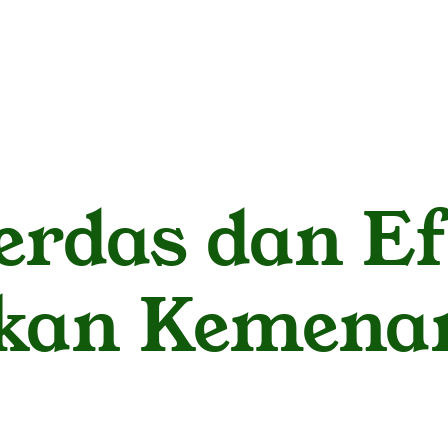
erdas dan Ef
kan Kemenan