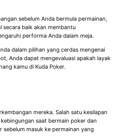
enangan sebelum Anda bermula permainan,
al secara baik akan membantu
ngaruhi performa Anda dalam meja.
Anda dalam pilihan yang cerdas mengenai
ot, Anda dapat mengevaluasi apakah layak
nang kamu di Kuda Poker.
erkembangan mereka. Salah satu kesilapan
an kebingungan saat bermain poker dan
sar sebelum masuk ke permainan yang