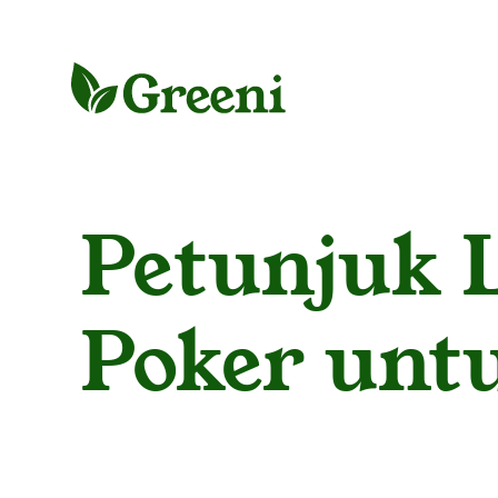
Petunjuk 
Poker unt