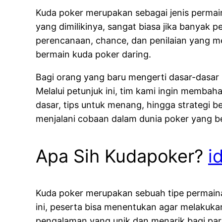
Kuda poker merupakan sebagai jenis permain
yang dimilikinya, sangat biasa jika banyak
perencanaan, chance, dan penilaian yang me
bermain kuda poker daring.
Bagi orang yang baru mengerti dasar-dasar
Melalui petunjuk ini, tim kami ingin membah
dasar, tips untuk menang, hingga strategi 
menjalani cobaan dalam dunia poker yang be
Apa Sih Kudapoker?
i
Kuda poker merupakan sebuah tipe permain
ini, peserta bisa menentukan agar melakuka
pengalaman yang unik dan menarik bagi para