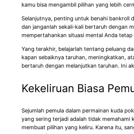
kamu bisa mengambil pilihan yang lebih cer
Selanjutnya, penting untuk benahi bankrol
dan janganlah sekali-kali bertaruh dengan 
mempertahankan situasi mental Anda tetap
Yang terakhir, belajarlah tentang peluang
kapan sebaiknya taruhan, meningkatkan, a
bertaruh dengan melanjutkan taruhan. Ini
Kekeliruan Biasa Pem
Sejumlah pemula dalam permainan kuda poke
yang sering terjadi adalah tidak memahami 
membuat pilihan yang keliru. Karena itu, s