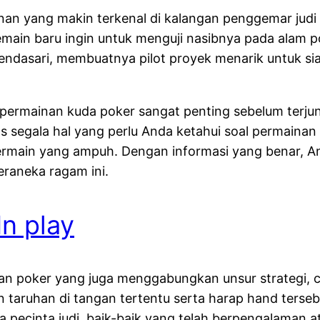
an yang makin terkenal di kalangan penggemar judi o
 pemain baru ingin untuk menguji nasibnya pada alam
ndasari, membuatnya pilot proyek menarik untuk siap
 permainan kuda poker sangat penting sebelum terju
as segala hal yang perlu Anda ketahui soal permaina
bermain yang ampuh. Dengan informasi yang benar, And
raneka ragam ini.
dn play
an poker yang juga menggabungkan unsur strategi,
n taruhan di tangan tertentu serta harap hand ters
 pecinta judi, baik-baik yang telah berpengalaman a