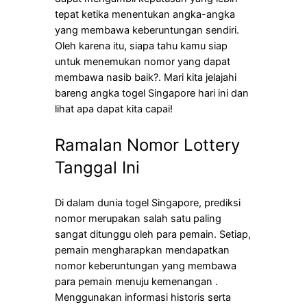
tepat ketika menentukan angka-angka
yang membawa keberuntungan sendiri.
Oleh karena itu, siapa tahu kamu siap
untuk menemukan nomor yang dapat
membawa nasib baik?. Mari kita jelajahi
bareng angka togel Singapore hari ini dan
lihat apa dapat kita capai!
Ramalan Nomor Lottery
Tanggal Ini
Di dalam dunia togel Singapore, prediksi
nomor merupakan salah satu paling
sangat ditunggu oleh para pemain. Setiap,
pemain mengharapkan mendapatkan
nomor keberuntungan yang membawa
para pemain menuju kemenangan .
Menggunakan informasi historis serta