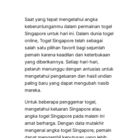
Saat yang tepat mengetahui angka
keberuntunganmu dalam permainan togel
Singapore untuk hari ini. Dalam dunia togel
online, Togel Singapore telah sebagai
salah satu pilihan favorit bagi sejumlah
pemain karena keadilan dan keterbukaan
yang diberikannya. Setiap hari-hari,
petaruh menunggu dengan antusias untuk
mengetahui pengeluaran dan hasil undian
paling baru yang dapat mengubah nasib
mereka.
Untuk beberapa penggemar togel,
mengetahui keluaran Singapore atau
angka togel Singapore pada malam ini
amat berharga. Dengan data mutakhir
mengenai angka togel Singapore, pemain
dapat mengambil keputusan yang lebih