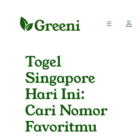
Togel
Singapore
Hari Ini:
Cari Nomor
Favoritmu