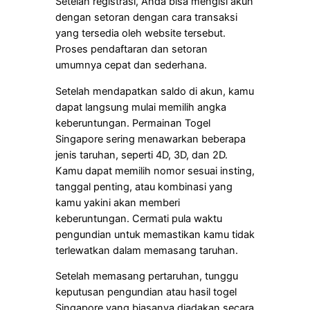
Setelah registrasi, Anda bisa mengisi akun
dengan setoran dengan cara transaksi
yang tersedia oleh website tersebut.
Proses pendaftaran dan setoran
umumnya cepat dan sederhana.
Setelah mendapatkan saldo di akun, kamu
dapat langsung mulai memilih angka
keberuntungan. Permainan Togel
Singapore sering menawarkan beberapa
jenis taruhan, seperti 4D, 3D, dan 2D.
Kamu dapat memilih nomor sesuai insting,
tanggal penting, atau kombinasi yang
kamu yakini akan memberi
keberuntungan. Cermati pula waktu
pengundian untuk memastikan kamu tidak
terlewatkan dalam memasang taruhan.
Setelah memasang pertaruhan, tunggu
keputusan pengundian atau hasil togel
Singapore yang biasanya diadakan secara