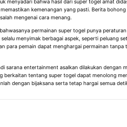
ntuk menyadari bahwa hasil dari super togel amat di
t memastikan kemenangan yang pasti. Berita bohong 
 salah mengenai cara menang.
 bahwasanya permainan super togel punya peraturan ser
n selalu menyimak berbagai aspek, seperti peluang 
kan para pemain dapat menghargai permainan tanpa t
jadi sarana entertainment asalkan dilakukan dengan
ng berkaitan tentang super togel dapat menolong m
lah dengan bijaksana serta tetap hargai semua deti