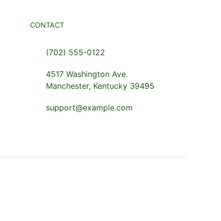
CONTACT
(702) 555-0122
4517 Washington Ave.
Manchester, Kentucky 39495
support@example.com