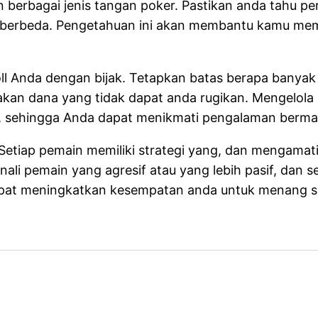
 berbagai jenis tangan poker. Pastikan anda tahu p
 berbeda. Pengetahuan ini akan membantu kamu memb
ll Anda dengan bijak. Tetapkan batas berapa banyak
kan dana yang tidak dapat anda rugikan. Mengelol
l, sehingga Anda dapat menikmati pengalaman bermain
 Setiap pemain memiliki strategi yang, dan mengama
ali pemain yang agresif atau yang lebih pasif, dan 
at meningkatkan kesempatan anda untuk menang saa