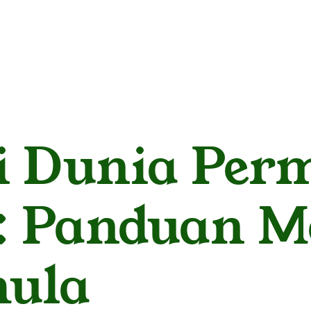
i Dunia Per
: Panduan M
mula