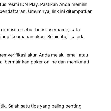
us resmi IDN Play. Pastikan Anda memilih
r pendaftaran. Umumnya, link ini ditempatkan
formasi tersebut berisi username, kata
ngi keamanan akun. Selain itu, jika ada
emverifikasi akun Anda melalui email atau
lai bermainkan poker online dan menikmati
k. Salah satu tips yang paling penting