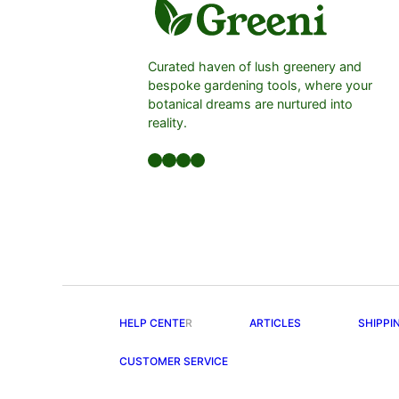
Curated haven of lush greenery and
bespoke gardening tools, where your
botanical dreams are nurtured into
reality.
Facebook
LinkedIn
Twitter
YouTube
HELP CENTE
R
ARTICLES
SHIPPI
CUSTOMER SERVICE