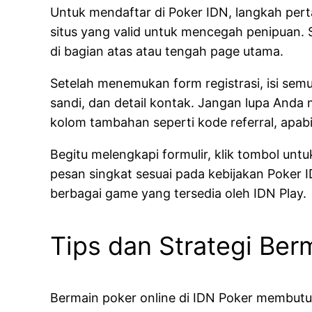
Untuk mendaftar di Poker IDN, langkah pert
situs yang valid untuk mencegah penipuan. S
di bagian atas atau tengah page utama.
Setelah menemukan form registrasi, isi semu
sandi, dan detail kontak. Jangan lupa Anda
kolom tambahan seperti kode referral, apabila
Begitu melengkapi formulir, klik tombol unt
pesan singkat sesuai pada kebijakan Poker 
berbagai game yang tersedia oleh IDN Play.
Tips dan Strategi Ber
Bermain poker online di IDN Poker membutuh