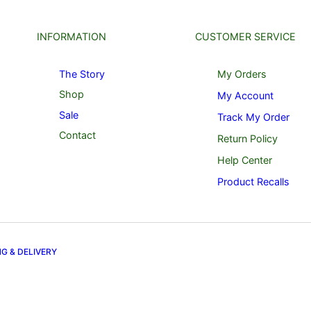
INFORMATION
CUSTOMER SERVICE
The Story
My Orders
Shop
My Account
Sale
Track My Order
Contact
Return Policy
Help Center
Product Recalls
NG & DELIVERY