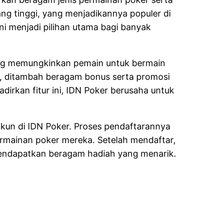
ang tinggi, yang menjadikannya populer di
ni menjadi pilihan utama bagi banyak
yang memungkinkan pemain untuk bermain
, ditambah beragam bonus serta promosi
rkan fitur ini, IDN Poker berusaha untuk
akun di IDN Poker. Proses pendaftarannya
rmainan poker mereka. Setelah mendaftar,
endapatkan beragam hadiah yang menarik.