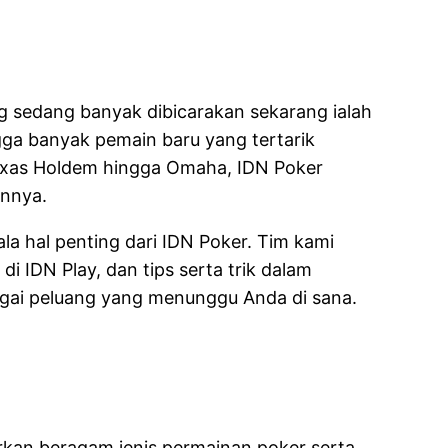
ng sedang banyak dibicarakan sekarang ialah
gga banyak pemain baru yang tertarik
Texas Holdem hingga Omaha, IDN Poker
innya.
a hal penting dari IDN Poker. Tim kami
 IDN Play, dan tips serta trik dalam
bagai peluang yang menunggu Anda di sana.
rkan beragam jenis permainan poker serta