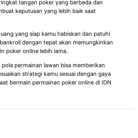
eringkat tangan poker yang berbeda dan
uat keputusan yang lebih baik saat
 uang yang siap kamu habiskan dan patuhi
a bankroll dengan tepat akan memungkinkan
 poker online lebih lama.
ti pola permainan lawan bisa memberikan
sesuaikan strategi kamu sesuai dengan gaya
t bermain permainan poker online di IDN