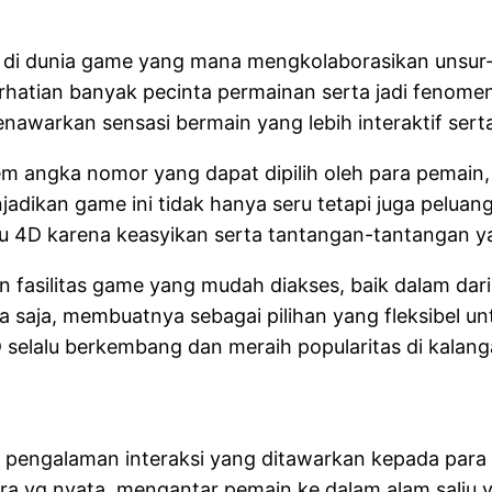
 di dunia game yang mana mengkolaborasikan unsur-
hatian banyak pecinta permainan serta jadi fenomena
enawarkan sensasi bermain yang lebih interaktif sert
tem angka nomor yang dapat dipilih oleh para pemain
jadikan game ini tidak hanya seru tetapi juga peluang
lju 4D karena keasyikan serta tantangan-tantangan y
n fasilitas game yang mudah diakses, baik dalam dar
a saja, membuatnya sebagai pilihan yang fleksibel u
 selalu berkembang dan meraih popularitas di kalang
h pengalaman interaksi yang ditawarkan kepada para 
a yg nyata, mengantar pemain ke dalam alam salju y