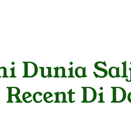
i Dunia Sal
a Recent Di 