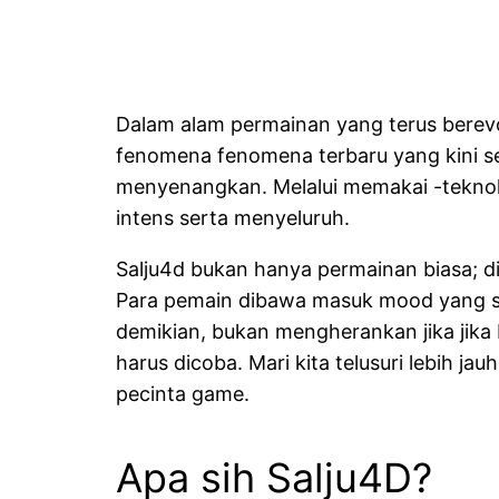
Dalam alam permainan yang terus berevolu
fenomena fenomena terbaru yang kini s
menyenangkan. Melalui memakai -teknol
intens serta menyeluruh.
Salju4d bukan hanya permainan biasa; di
Para pemain dibawa masuk mood yang se
demikian, bukan mengherankan jika jika 
harus dicoba. Mari kita telusuri lebih 
pecinta game.
Apa sih Salju4D?