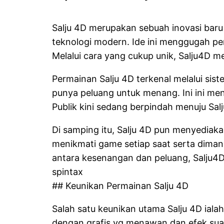
Salju 4D merupakan sebuah inovasi baru
teknologi modern. Ide ini menggugah per
Melalui cara yang cukup unik, Salju4D m
Permainan Salju 4D terkenal melalui sis
punya peluang untuk menang. Ini ini men
Publik kini sedang berpindah menuju Sa
Di samping itu, Salju 4D pun menyediaka
menikmati game setiap saat serta diman
antara kesenangan dan peluang, Salju4D
spintax
## Keunikan Permainan Salju 4D
Salah satu keunikan utama Salju 4D iala
dengan grafis yg menawan dan efek suar