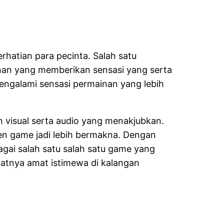
rhatian para pecinta. Salah satu
nan yang memberikan sensasi yang serta
engalami sensasi permainan yang lebih
n visual serta audio yang menakjubkan.
n game jadi lebih bermakna. Dengan
bagai salah satu salah satu game yang
uatnya amat istimewa di kalangan