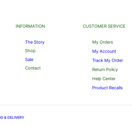
INFORMATION
CUSTOMER SERVICE
The Story
My Orders
Shop
My Account
Sale
Track My Order
Contact
Return Policy
Help Center
Product Recalls
NG & DELIVERY