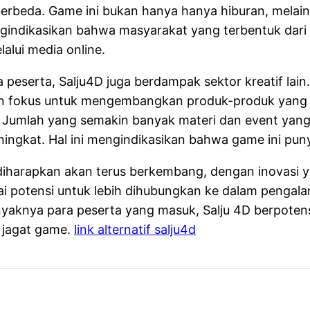
rbeda. Game ini bukan hanya hanya hiburan, melainka
gindikasikan bahwa masyarakat yang terbentuk dari 
alui media online.
peserta, Salju4D juga berdampak sektor kreatif lai
 fokus untuk mengembangkan produk-produk yang m
en. Jumlah yang semakin banyak materi dan event ya
ngkat. Hal ini mengindikasikan bahwa game ini punya
harapkan akan terus berkembang, dengan inovasi ya
yai potensi untuk lebih dihubungkan ke dalam penga
yaknya para peserta yang masuk, Salju 4D berpote
 jagat game.
link alternatif salju4d