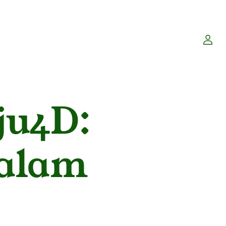
ju4D:
Dalam