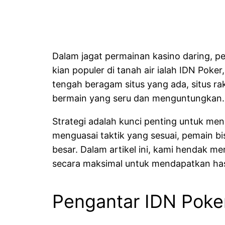
Dalam jagat permainan kasino daring, per
kian populer di tanah air ialah IDN Po
tengah beragam situs yang ada, situs 
bermain yang seru dan menguntungkan.
Strategi adalah kunci penting untuk 
menguasai taktik yang sesuai, pemain 
besar. Dalam artikel ini, kami hendak 
secara maksimal untuk mendapatkan hasi
Pengantar IDN Poke