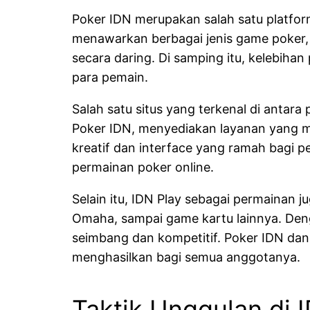
Poker IDN merupakan salah satu platform
menawarkan berbagai jenis game poker,
secara daring. Di samping itu, kelebihan
para pemain.
Salah satu situs yang terkenal di antar
Poker IDN, menyediakan layanan yang 
kreatif dan interface yang ramah bagi 
permainan poker online.
Selain itu, IDN Play sebagai permainan
Omaha, sampai game kartu lainnya. Den
seimbang dan kompetitif. Poker IDN da
menghasilkan bagi semua anggotanya.
Taktik Unggulan di 