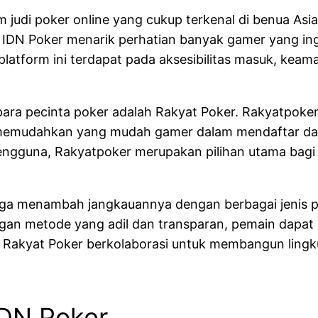
 judi poker online yang cukup terkenal di benua Asi
 IDN Poker menarik perhatian banyak gamer yang in
 platform ini terdapat pada aksesibilitas masuk, kea
a para pecinta poker adalah Rakyat Poker. Rakyatpoke
memudahkan yang mudah gamer dalam mendaftar dan
pengguna, Rakyatpoker merupakan pilihan utama bagi
 juga menambah jangkauannya dengan berbagai jenis 
gan metode yang adil dan transparan, pemain dapat
n Rakyat Poker berkolaborasi untuk membangun ling
IDN Poker