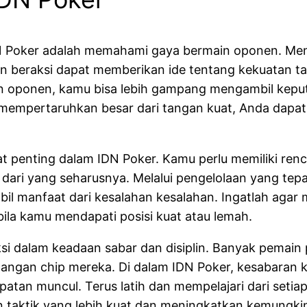
DN Poker adalah memahami gaya bermain oponen. Me
beraksi dapat memberikan ide tentang kekuatan ta
n oponen, kamu bisa lebih gampang mengambil keput
 mempertaruhkan besar dari tangan kuat, Anda dapat 
at penting dalam IDN Poker. Kamu perlu memiliki renc
dari yang seharusnya. Melalui pengelolaan yang te
l manfaat dari kesalahan kesalahan. Ingatlah agar
ila kamu mendapati posisi kuat atau lemah.
ksi dalam keadaan sabar dan disiplin. Banyak pemain
ilangan chip mereka. Di dalam IDN Poker, kesabaran 
n muncul. Terus latih dan mempelajari dari setiap
aktik yang lebih kuat dan meningkatkan kemungki