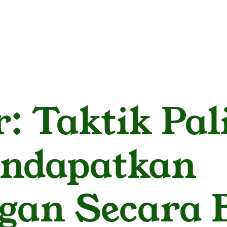
: Taktik Pal
endapatkan
an Secara 