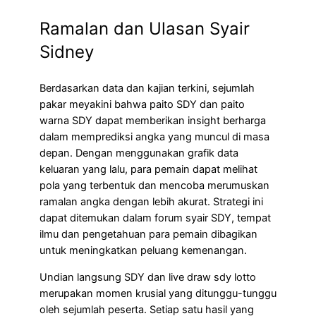
Ramalan dan Ulasan Syair
Sidney
Berdasarkan data dan kajian terkini, sejumlah
pakar meyakini bahwa paito SDY dan paito
warna SDY dapat memberikan insight berharga
dalam memprediksi angka yang muncul di masa
depan. Dengan menggunakan grafik data
keluaran yang lalu, para pemain dapat melihat
pola yang terbentuk dan mencoba merumuskan
ramalan angka dengan lebih akurat. Strategi ini
dapat ditemukan dalam forum syair SDY, tempat
ilmu dan pengetahuan para pemain dibagikan
untuk meningkatkan peluang kemenangan.
Undian langsung SDY dan live draw sdy lotto
merupakan momen krusial yang ditunggu-tunggu
oleh sejumlah peserta. Setiap satu hasil yang