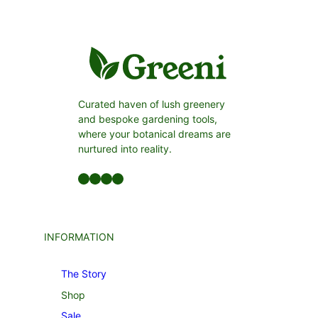
Curated haven of lush greenery
and bespoke gardening tools,
where your botanical dreams are
nurtured into reality.
Facebook
LinkedIn
Twitter
YouTube
INFORMATION
The Story
Shop
Sale