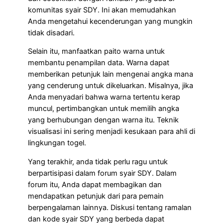
komunitas syair SDY. Ini akan memudahkan
Anda mengetahui kecenderungan yang mungkin
tidak disadari.
Selain itu, manfaatkan paito warna untuk
membantu penampilan data. Warna dapat
memberikan petunjuk lain mengenai angka mana
yang cenderung untuk dikeluarkan. Misalnya, jika
Anda menyadari bahwa warna tertentu kerap
muncul, pertimbangkan untuk memilih angka
yang berhubungan dengan warna itu. Teknik
visualisasi ini sering menjadi kesukaan para ahli di
lingkungan togel.
Yang terakhir, anda tidak perlu ragu untuk
berpartisipasi dalam forum syair SDY. Dalam
forum itu, Anda dapat membagikan dan
mendapatkan petunjuk dari para pemain
berpengalaman lainnya. Diskusi tentang ramalan
dan kode syair SDY yang berbeda dapat