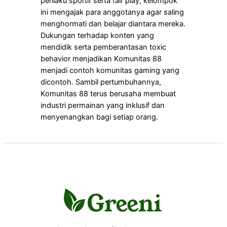
perilaku sportif serta fair play, kelompok
ini mengajak para anggotanya agar saling
menghormati dan belajar diantara mereka.
Dukungan terhadap konten yang
mendidik serta pemberantasan toxic
behavior menjadikan Komunitas 88
menjadi contoh komunitas gaming yang
dicontoh. Sambil pertumbuhannya,
Komunitas 88 terus berusaha membuat
industri permainan yang inklusif dan
menyenangkan bagi setiap orang.