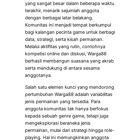
yang sangat besar dalam beberapa waktu
terakhir, menarik sejumlah anggota
dengan berbagai latar belakang.
Komunitas ini menjadi tempat berkumpul
bagi kalangan pecinta game untuk berbagi
data, strategi, serta kisah permainan.
Melalui aktifitas yang rutin, contohnya
kompetisi online dan diskusi, Warga88
berhasil membangun suasana yang akrab
serta mendukung di antara sesama
anggotanya.
Salah satu elemen kunci yang mendorong
pertumbuhan Warga88 adalah variabilitas
jenis permainan yang tersedia. Para
anggota komunitas tak hanya berfokus
kepada sebuah genre game, tetapi juga
mengeksplorasi beraneka jenis
permainan, mulai dari strategi hingga role-
playing. Hal ini memungkinkan anggota