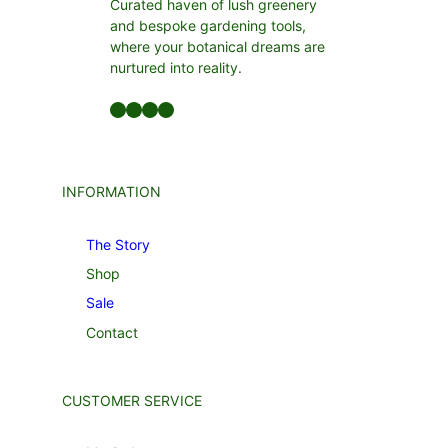
Curated haven of lush greenery
and bespoke gardening tools,
where your botanical dreams are
nurtured into reality.
Facebook
LinkedIn
Twitter
YouTube
INFORMATION
The Story
Shop
Sale
Contact
CUSTOMER SERVICE