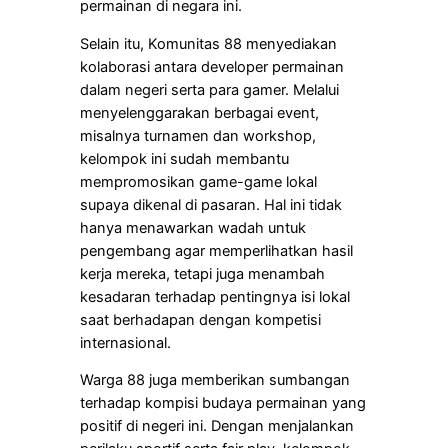
permainan di negara ini.
Selain itu, Komunitas 88 menyediakan
kolaborasi antara developer permainan
dalam negeri serta para gamer. Melalui
menyelenggarakan berbagai event,
misalnya turnamen dan workshop,
kelompok ini sudah membantu
mempromosikan game-game lokal
supaya dikenal di pasaran. Hal ini tidak
hanya menawarkan wadah untuk
pengembang agar memperlihatkan hasil
kerja mereka, tetapi juga menambah
kesadaran terhadap pentingnya isi lokal
saat berhadapan dengan kompetisi
internasional.
Warga 88 juga memberikan sumbangan
terhadap kompisi budaya permainan yang
positif di negeri ini. Dengan menjalankan