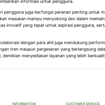
memberikan informasi untuk pengguna.
ari pengguna juga berfungsi peranan penting untuk 
rikan masukan mampu menyokong dev dalam memahami 
itas inovatif yang tepat untuk aspirasi pengguna, s
kolaborasi dengan para ahli juga mendukung perfor
engan tren maupun pergeseran yang berlangsung dal
l, demikian menyediakan layanan yang lebih berkual
INFORMATION
CUSTOMER SERVICE