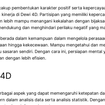
encakup pembentukan karakter positif serta kepercay
 kinerja di Dewi 4D. Partisipan yang memiliki kepercay
an lebih mampu menangani kekalahan dengan bijaksa
endukung dan menghindari perilaku negatif yang ma
ga berada dalam kemampuan dalam mengelola perasaa
mbiraan hingga kekecewaan. Mampu mengetahui dan m
au sasaran sendiri. Dengan cara ini, persiapan mental
n dengan lebih efisien.
 4D
erbagai aspek yang dapat memengaruhi ketepatan dal
rn dalam analisis data serta analisis statistik. Den