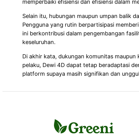
memperbaiki efisiensi dan efisiensi dalam 
Selain itu, hubungan maupun umpan balik d
Pengguna yang rutin berpartisipasi membe
ini berkontribusi dalam pengembangan fasil
keseluruhan.
Di akhir kata, dukungan komunitas maupun 
pelaku, Dewi 4D dapat tetap beradaptasi d
platform supaya masih signifikan dan unggu