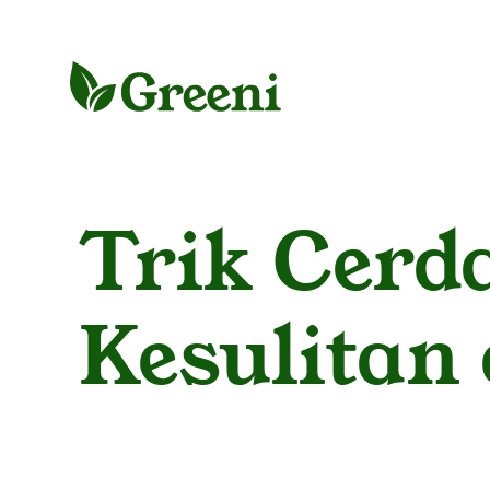
Trik Cerd
Kesulitan