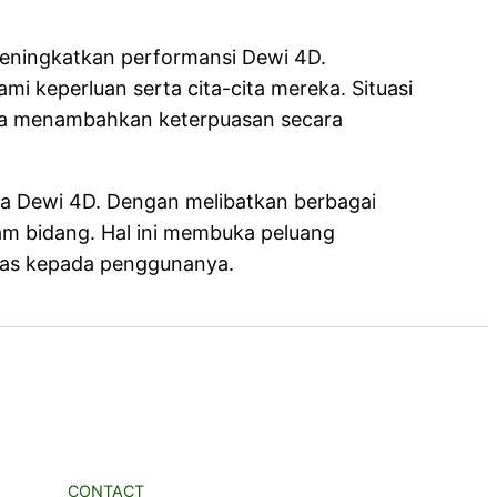
meningkatkan performansi Dewi 4D.
keperluan serta cita-cita mereka. Situasi
erta menambahkan keterpuasan secara
ma Dewi 4D. Dengan melibatkan berbagai
am bidang. Hal ini membuka peluang
itas kepada penggunanya.
CONTACT