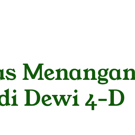
as Menangan
 di Dewi 4-D