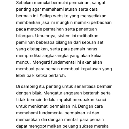
Sebelum memulai bermulai permainan, sangat
penting agar memahami aturan serta cara
bermain ini. Setiap website yang menyediakan
memberikan jasa ini mungkin memiliki perbedaan
pada metode permainan serta penentuan
bilangan. Umumnya, sistem ini melibatkan
pemilihan beberapa bilangan dari sebuah set
yang ditetapkan, serta para pemain harus
memprediksi angka-angka yang akan keluar
muncul. Mengerti fundamental ini akan akan
membuat para pemain membuat keputusan yang
lebih baik ketika bertaruh.
Di samping itu, penting untuk senantiasa bermain
dengan bijak. Mengatur anggaran bertaruh serta
tidak bermain terlalu impulsif merupakan kunci
untuk menikmati permainan ini. Dengan cara
memahami fundamental permainan ini dan
memastikan diri dengan mental, para pemain
dapat mengoptimalkan peluang sukses mereka