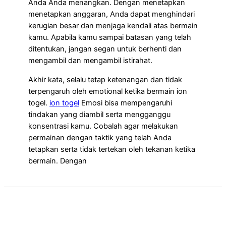
Anda Anda menangkan. Dengan menetapkan
menetapkan anggaran, Anda dapat menghindari
kerugian besar dan menjaga kendali atas bermain
kamu. Apabila kamu sampai batasan yang telah
ditentukan, jangan segan untuk berhenti dan
mengambil dan mengambil istirahat.
Akhir kata, selalu tetap ketenangan dan tidak
terpengaruh oleh emotional ketika bermain ion
togel.
ion togel
Emosi bisa mempengaruhi
tindakan yang diambil serta mengganggu
konsentrasi kamu. Cobalah agar melakukan
permainan dengan taktik yang telah Anda
tetapkan serta tidak tertekan oleh tekanan ketika
bermain. Dengan