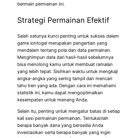
bermain permainan ini.
Strategi Permainan Efektif
Salah satunya kunci penting untuk sukses dalam
game iontogel merupakan pengertian yang
mendalam tentang pola dan data permainan.
Menghimpun data dari hasil-hasil sebelumnya
bisa menolong kamu untuk membuat ramalan
yang lebih tepat. Sisihkan waktu untuk mengkaji
angka-angka yang sering tampil dan mencari
tahu tren yang ada. Dengan cara ini memahami
statistik ini, kamu dapat mengoptimalkan
kesempatan untuk menang Anda.
Selain itu, penting untuk mengatur batas di setiap
kali sesi permainan permainan. Tentukanlah
berapa banyak dana yang bersedia Anda
investasikan serta berapa banyak yang ingin