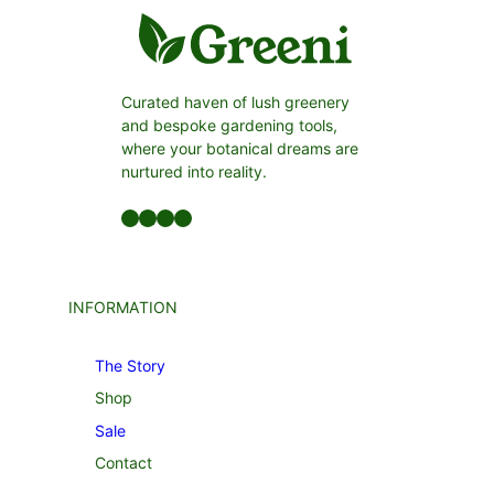
Curated haven of lush greenery
and bespoke gardening tools,
where your botanical dreams are
nurtured into reality.
Facebook
LinkedIn
Twitter
YouTube
INFORMATION
The Story
Shop
Sale
Contact