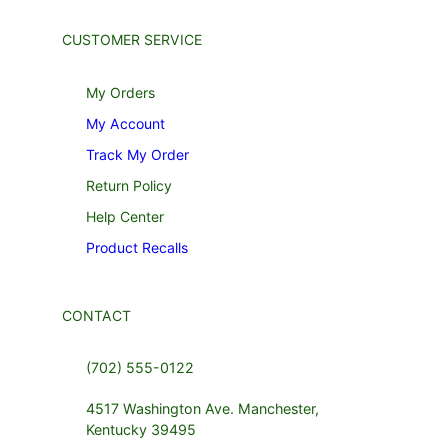
CUSTOMER SERVICE
My Orders
My Account
Track My Order
Return Policy
Help Center
Product Recalls
CONTACT
(702) 555-0122
4517 Washington Ave. Manchester,
Kentucky 39495