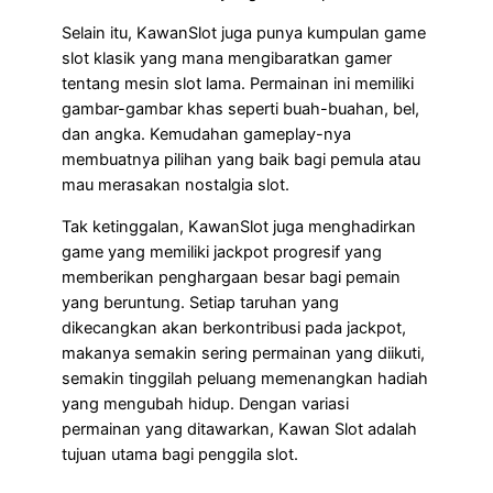
Selain itu, KawanSlot juga punya kumpulan game
slot klasik yang mana mengibaratkan gamer
tentang mesin slot lama. Permainan ini memiliki
gambar-gambar khas seperti buah-buahan, bel,
dan angka. Kemudahan gameplay-nya
membuatnya pilihan yang baik bagi pemula atau
mau merasakan nostalgia slot.
Tak ketinggalan, KawanSlot juga menghadirkan
game yang memiliki jackpot progresif yang
memberikan penghargaan besar bagi pemain
yang beruntung. Setiap taruhan yang
dikecangkan akan berkontribusi pada jackpot,
makanya semakin sering permainan yang diikuti,
semakin tinggilah peluang memenangkan hadiah
yang mengubah hidup. Dengan variasi
permainan yang ditawarkan, Kawan Slot adalah
tujuan utama bagi penggila slot.