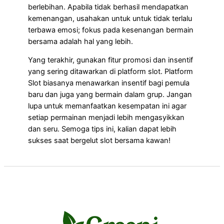
berlebihan. Apabila tidak berhasil mendapatkan
kemenangan, usahakan untuk untuk tidak terlalu
terbawa emosi; fokus pada kesenangan bermain
bersama adalah hal yang lebih.
Yang terakhir, gunakan fitur promosi dan insentif
yang sering ditawarkan di platform slot. Platform
Slot biasanya menawarkan insentif bagi pemula
baru dan juga yang bermain dalam grup. Jangan
lupa untuk memanfaatkan kesempatan ini agar
setiap permainan menjadi lebih mengasyikkan
dan seru. Semoga tips ini, kalian dapat lebih
sukses saat bergelut slot bersama kawan!