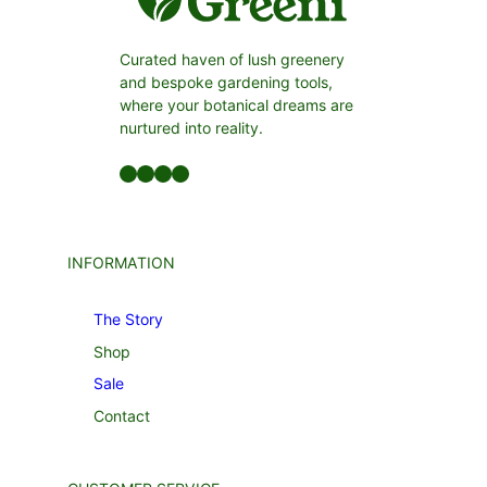
Curated haven of lush greenery
and bespoke gardening tools,
where your botanical dreams are
nurtured into reality.
Facebook
LinkedIn
Twitter
YouTube
INFORMATION
The Story
Shop
Sale
Contact