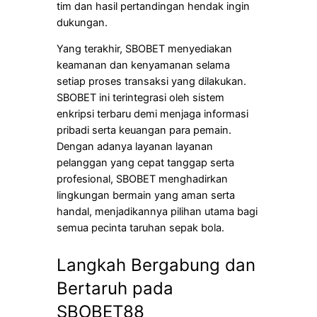
tim dan hasil pertandingan hendak ingin
dukungan.
Yang terakhir, SBOBET menyediakan
keamanan dan kenyamanan selama
setiap proses transaksi yang dilakukan.
SBOBET ini terintegrasi oleh sistem
enkripsi terbaru demi menjaga informasi
pribadi serta keuangan para pemain.
Dengan adanya layanan layanan
pelanggan yang cepat tanggap serta
profesional, SBOBET menghadirkan
lingkungan bermain yang aman serta
handal, menjadikannya pilihan utama bagi
semua pecinta taruhan sepak bola.
Langkah Bergabung dan
Bertaruh pada
SBOBET88