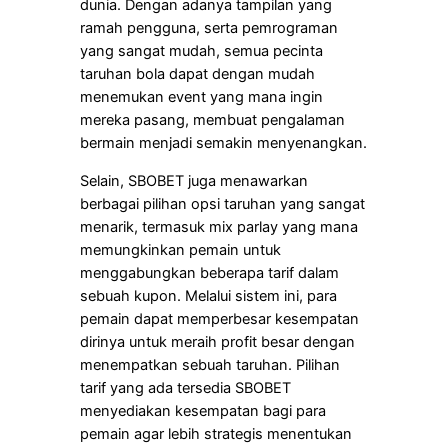
dunia. Dengan adanya tampilan yang
ramah pengguna, serta pemrograman
yang sangat mudah, semua pecinta
taruhan bola dapat dengan mudah
menemukan event yang mana ingin
mereka pasang, membuat pengalaman
bermain menjadi semakin menyenangkan.
Selain, SBOBET juga menawarkan
berbagai pilihan opsi taruhan yang sangat
menarik, termasuk mix parlay yang mana
memungkinkan pemain untuk
menggabungkan beberapa tarif dalam
sebuah kupon. Melalui sistem ini, para
pemain dapat memperbesar kesempatan
dirinya untuk meraih profit besar dengan
menempatkan sebuah taruhan. Pilihan
tarif yang ada tersedia SBOBET
menyediakan kesempatan bagi para
pemain agar lebih strategis menentukan