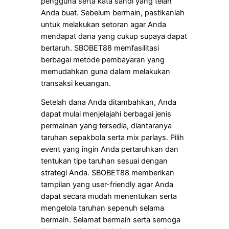
pengguna serta kata sandi yang telah
Anda buat. Sebelum bermain, pastikanlah
untuk melakukan setoran agar Anda
mendapat dana yang cukup supaya dapat
bertaruh. SBOBET88 memfasilitasi
berbagai metode pembayaran yang
memudahkan guna dalam melakukan
transaksi keuangan.
Setelah dana Anda ditambahkan, Anda
dapat mulai menjelajahi berbagai jenis
permainan yang tersedia, diantaranya
taruhan sepakbola serta mix parlays. Pilih
event yang ingin Anda pertaruhkan dan
tentukan tipe taruhan sesuai dengan
strategi Anda. SBOBET88 memberikan
tampilan yang user-friendly agar Anda
dapat secara mudah menentukan serta
mengelola taruhan sepenuh selama
bermain. Selamat bermain serta semoga