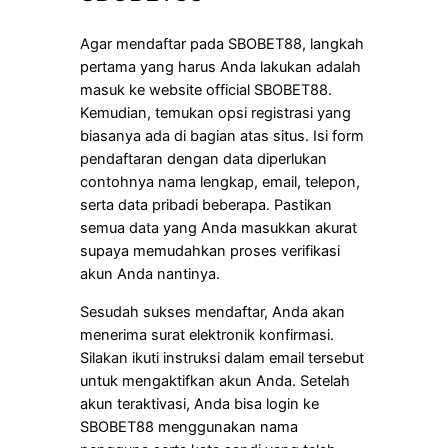
Agar mendaftar pada SBOBET88, langkah
pertama yang harus Anda lakukan adalah
masuk ke website official SBOBET88.
Kemudian, temukan opsi registrasi yang
biasanya ada di bagian atas situs. Isi form
pendaftaran dengan data diperlukan
contohnya nama lengkap, email, telepon,
serta data pribadi beberapa. Pastikan
semua data yang Anda masukkan akurat
supaya memudahkan proses verifikasi
akun Anda nantinya.
Sesudah sukses mendaftar, Anda akan
menerima surat elektronik konfirmasi.
Silakan ikuti instruksi dalam email tersebut
untuk mengaktifkan akun Anda. Setelah
akun teraktivasi, Anda bisa login ke
SBOBET88 menggunakan nama