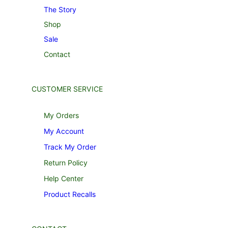
The Story
Shop
Sale
Contact
CUSTOMER SERVICE
My Orders
My Account
Track My Order
Return Policy
Help Center
Product Recalls