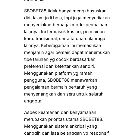
SBOBET88 tidak hanya mengkhususkan
diri dalam judi bola, tapi juga menyediakan
menyediakan berbagai model permainan
lainnya. Ini termasuk kasino, permainan
kartu tradisional, serta taruhan olahraga
lainnya. Keberagaman ini memastikan
menjamin agar pemain dapat menemukan
tipe taruhan yg cocok berdasarkan
preferensi dan ketertarikan sendiri.
Menggunakan platform yg ramah
pengguna, SBOBET88 menawarkan
pengalaman bermain bertaruh yang
menyenangkan dan seru untuk seluruh
anggota.
Aspek keamanan dan kenyamanan
merupakan prioritas utama SBOBET88.
Menggunakan sistem enkripsi yang
canggih dan jasa pelanggan yg responsif,