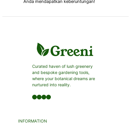
Anda mendapatkan keberuntungan!
Curated haven of lush greenery
and bespoke gardening tools,
where your botanical dreams are
nurtured into reality.
Facebook
LinkedIn
Twitter
YouTube
INFORMATION