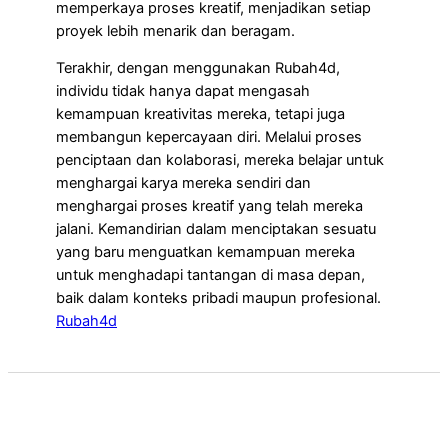
memperkaya proses kreatif, menjadikan setiap
proyek lebih menarik dan beragam.
Terakhir, dengan menggunakan Rubah4d,
individu tidak hanya dapat mengasah
kemampuan kreativitas mereka, tetapi juga
membangun kepercayaan diri. Melalui proses
penciptaan dan kolaborasi, mereka belajar untuk
menghargai karya mereka sendiri dan
menghargai proses kreatif yang telah mereka
jalani. Kemandirian dalam menciptakan sesuatu
yang baru menguatkan kemampuan mereka
untuk menghadapi tantangan di masa depan,
baik dalam konteks pribadi maupun profesional.
Rubah4d