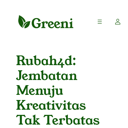
Rubah4d:
Jembatan
Menuju
Kreativitas
Tak Terbatas