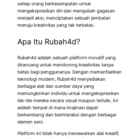
setiap orang berkesempatan untuk
mengekspresikan diri dan mengubah gagasan
menjadi aksi, menciptakan sebuah jembatan
menuju kreativitas yang tak terbatas.
Apa Itu Rubah4d?
Rubah4d adalah sebuah platform inovatif yang
dirancang untuk mendorong kreativitas tanpa
batas bagi penggunanya. Dengan memanfaatkan
teknologi modern, Rubah4d menyediakan
berbagai alat dan sumber daya yang
memungkinkan individu untuk mengekspresikan
ide-ide mereka secara visual maupun tertulis. Ini
adalah tempat di mana imajinasi dapat
berkembang dan berinteraksi dengan berbagai
elemen seni.
Platform ini tidak hanya menawarkan alat kreatif,