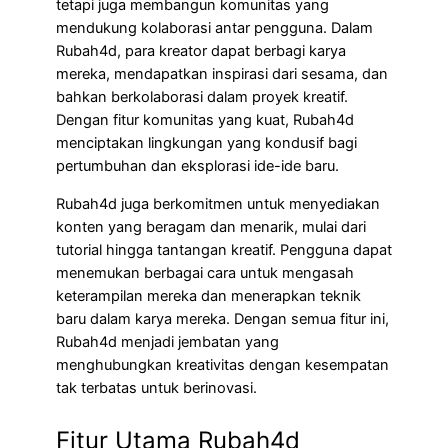
tetapi juga membangun komunitas yang
mendukung kolaborasi antar pengguna. Dalam
Rubah4d, para kreator dapat berbagi karya
mereka, mendapatkan inspirasi dari sesama, dan
bahkan berkolaborasi dalam proyek kreatif.
Dengan fitur komunitas yang kuat, Rubah4d
menciptakan lingkungan yang kondusif bagi
pertumbuhan dan eksplorasi ide-ide baru.
Rubah4d juga berkomitmen untuk menyediakan
konten yang beragam dan menarik, mulai dari
tutorial hingga tantangan kreatif. Pengguna dapat
menemukan berbagai cara untuk mengasah
keterampilan mereka dan menerapkan teknik
baru dalam karya mereka. Dengan semua fitur ini,
Rubah4d menjadi jembatan yang
menghubungkan kreativitas dengan kesempatan
tak terbatas untuk berinovasi.
Fitur Utama Rubah4d