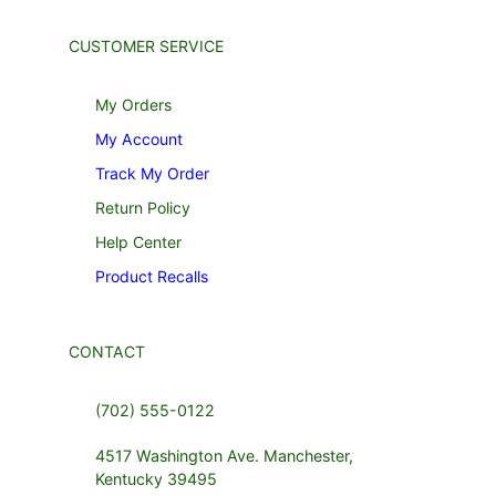
CUSTOMER SERVICE
My Orders
My Account
Track My Order
Return Policy
Help Center
Product Recalls
CONTACT
(702) 555-0122
4517 Washington Ave. Manchester,
Kentucky 39495