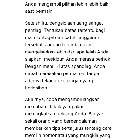
Anda mengambil pilihan lebih lebih baik
saat bermain.
Setelah itu, pengelolaan uang sangat
penting. Tentukan batas tertentu bagi
main iontogel dan patuhi anggaran
tersebut. Jangan tergoda dalam
mengeluarkan lebih dari apa telah Anda
siapkan, meskipun Anda merasa berhoki.
Dengan memiliki atas spending, Anda
dapat merasakan permainan tanpa
adanya tekanan keuangan yang
berlebihan.
Akhirnya, coba mengambil langkah
memahami taktik yang akan
meningkatkan peluang Anda. Banyak
sekali orang yang berpengalaman
memberikan tips serta jurus tentang cara
memilih nomor atau yang mungkin yang