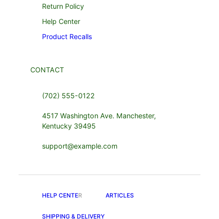
Return Policy
Help Center
Product Recalls
CONTACT
(702) 555-0122
4517 Washington Ave. Manchester,
Kentucky 39495
support@example.com
HELP CENTE
R
ARTICLES
SHIPPING & DELIVERY