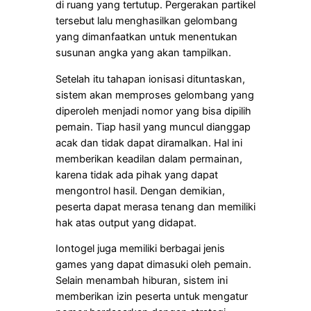
di ruang yang tertutup. Pergerakan partikel
tersebut lalu menghasilkan gelombang
yang dimanfaatkan untuk menentukan
susunan angka yang akan tampilkan.
Setelah itu tahapan ionisasi dituntaskan,
sistem akan memproses gelombang yang
diperoleh menjadi nomor yang bisa dipilih
pemain. Tiap hasil yang muncul dianggap
acak dan tidak dapat diramalkan. Hal ini
memberikan keadilan dalam permainan,
karena tidak ada pihak yang dapat
mengontrol hasil. Dengan demikian,
peserta dapat merasa tenang dan memiliki
hak atas output yang didapat.
Iontogel juga memiliki berbagai jenis
games yang dapat dimasuki oleh pemain.
Selain menambah hiburan, sistem ini
memberikan izin peserta untuk mengatur