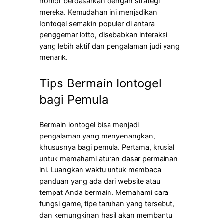
nomor berdasarkan dengan strategi
mereka. Kemudahan ini menjadikan
Iontogel semakin populer di antara
penggemar lotto, disebabkan interaksi
yang lebih aktif dan pengalaman judi yang
menarik.
Tips Bermain Iontogel
bagi Pemula
Bermain iontogel bisa menjadi
pengalaman yang menyenangkan,
khususnya bagi pemula. Pertama, krusial
untuk memahami aturan dasar permainan
ini. Luangkan waktu untuk membaca
panduan yang ada dari website atau
tempat Anda bermain. Memahami cara
fungsi game, tipe taruhan yang tersebut,
dan kemungkinan hasil akan membantu