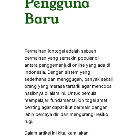
Pengguna
Baru
Permainan Iontogel adalah sebuah
permainan yang semakin populer di
antara penggemar judi online yang ada di
Indonesia. Dengan sistem yang
sederhana dan menggugah, banyak sekali
orang yang merasa tertarik agar mencoba
nasibnya di alam ini. Untuk pemula,
mempelajari fundamental ion togel amat
penting agar dapat ikut bermain dengan
lebih percaya diri dan mengurangi resiko
rugi.
Dalam artikel ini kita, kami akan