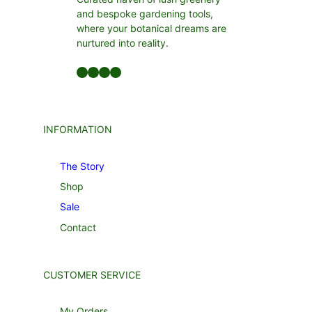
and bespoke gardening tools,
where your botanical dreams are
nurtured into reality.
Facebook
LinkedIn
Twitter
YouTube
INFORMATION
The Story
Shop
Sale
Contact
CUSTOMER SERVICE
My Orders