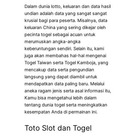
Dalam dunia lotto, keluaran dan data hasil
undian adalah data yang sangat sangat
krusial bagi para peserta. Misalnya, data
keluaran China yang sering dikejar oleh
pecinta togel sebagai acuan untuk
merumuskan angka-angka
keberuntungan sendiri. Selain itu, kami
juga akan membahas hal-hal mengenai
Togel Taiwan serta Togel Kamboja, yang
mencakup data serta pengundian
langsung yang dapat diambil untuk
mendapatkan data paling baru. Melalui
aneka ragam jenis serta asal informasi itu,
Kamu bisa mengetahui lebih dalam
tentang dunia togel serta meningkatkan
kesempatan Anda di permainan ini.
Toto Slot dan Togel