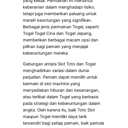
yang keluar. Permainan ini menuntut
keberanian dalam menghadapi risiko,
tetapi juga memberikan peluang untuk
meraih keuntungan yang signifikan.
Berbagai jenis permainan Togel, seperti
Togel Togel Cina dan Togel Jepang,
memberikan berbagai macam opsi dan
pilihan bagi pemain yang menjajal
keberuntungan mereka.
Gabungan antara Slot Toto dan Togel
menghadirkan variasi dalam dunia
perjudian. Pemain dapat memilih untuk
bermain di slot machine yang
menyediakan hiburan dan kesenangan,
atau terlibat dalam Togel yang berbasis
pada strategi dan keberuntungan dalam
angka. Oleh karena itu, baik Toto Slot
maupun Togel memiliki daya tarik
tersendiri bagi setiap pemain, baik pemula