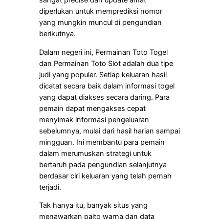
sangat precise dan update amat
diperlukan untuk memprediksi nomor
yang mungkin muncul di pengundian
berikutnya.
Dalam negeri ini, Permainan Toto Togel
dan Permainan Toto Slot adalah dua tipe
judi yang populer. Setiap keluaran hasil
dicatat secara baik dalam informasi togel
yang dapat diakses secara daring. Para
pemain dapat mengakses cepat
menyimak informasi pengeluaran
sebelumnya, mulai dari hasil harian sampai
mingguan. Ini membantu para pemain
dalam merumuskan strategi untuk
bertaruh pada pengundian selanjutnya
berdasar ciri keluaran yang telah pernah
terjadi.
Tak hanya itu, banyak situs yang
menawarkan paito warna dan data