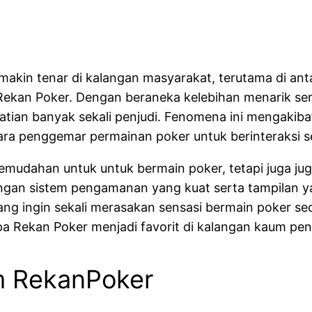
emakin tenar di kalangan masyarakat, terutama di ant
Rekan Poker. Dengan beraneka kelebihan menarik se
an banyak sekali penjudi. Fenomena ini mengakibatk
para penggemar permainan poker untuk berinteraksi s
udahan untuk untuk bermain poker, tetapi juga ju
gan sistem pengamanan yang kuat serta tampilan 
ang ingin sekali merasakan sensasi bermain poker seca
 Rekan Poker menjadi favorit di kalangan kaum pen
m RekanPoker