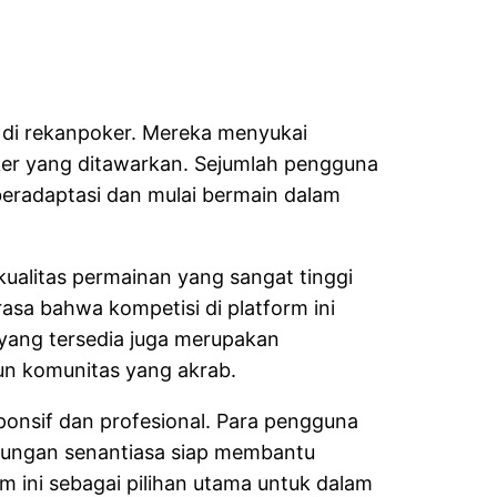
 di rekanpoker. Mereka menyukai
er yang ditawarkan. Sejumlah pengguna
 beradaptasi dan mulai bermain dalam
alitas permainan yang sangat tinggi
asa bahwa kompetisi di platform ini
yang tersedia juga merupakan
n komunitas yang akrab.
onsif dan profesional. Para pengguna
ungan senantiasa siap membantu
m ini sebagai pilihan utama untuk dalam