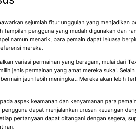
nawarkan sejumlah fitur unggulan yang menjadikan pe
lah tampilan pengguna yang mudah digunakan dan r
pel namun menarik, para pemain dapat leluasa berpi
eferensi mereka.
nalkan variasi permainan yang beragam, mulai dari T
h jenis permainan yang amat mereka sukai. Selain i
ermain jauh lebih meningkat. Mereka akan lebih ter
us pada aspek keamanan dan kenyamanan para pemai
 pengguna dapat menjalankan urusan keuangan den
setiap pertanyaan dapat ditangani dengan segera, s
tiran.