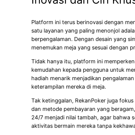
Platform ini terus berinovasi dengan me
satu layanan yang paling menonjol ada
berpengalaman. Dengan desain yang sim
menemukan meja yang sesuai dengan pr
Tidak hanya itu, platform ini memperke
kemudahan kepada pengguna untuk memili
hadiah menarik menjadikan pengalaman b
keterampilan mereka di meja.
Tak ketinggalan, RekanPoker juga fok
dan metode pembayaran yang beragam,
24/7 menjadi nilai tambah, agar bahwa 
aktivitas bermain mereka tanpa kekhawa