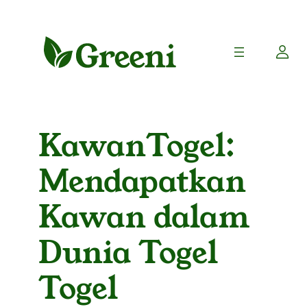
KawanTogel:
Mendapatkan
Kawan dalam
Dunia Togel
Togel