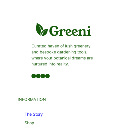
Curated haven of lush greenery
and bespoke gardening tools,
where your botanical dreams are
nurtured into reality.
Facebook
LinkedIn
Twitter
YouTube
INFORMATION
The Story
Shop