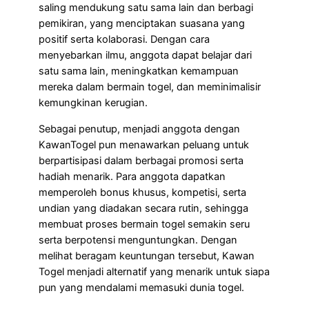
saling mendukung satu sama lain dan berbagi
pemikiran, yang menciptakan suasana yang
positif serta kolaborasi. Dengan cara
menyebarkan ilmu, anggota dapat belajar dari
satu sama lain, meningkatkan kemampuan
mereka dalam bermain togel, dan meminimalisir
kemungkinan kerugian.
Sebagai penutup, menjadi anggota dengan
KawanTogel pun menawarkan peluang untuk
berpartisipasi dalam berbagai promosi serta
hadiah menarik. Para anggota dapatkan
memperoleh bonus khusus, kompetisi, serta
undian yang diadakan secara rutin, sehingga
membuat proses bermain togel semakin seru
serta berpotensi menguntungkan. Dengan
melihat beragam keuntungan tersebut, Kawan
Togel menjadi alternatif yang menarik untuk siapa
pun yang mendalami memasuki dunia togel.