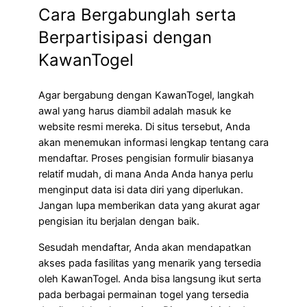
Cara Bergabunglah serta
Berpartisipasi dengan
KawanTogel
Agar bergabung dengan KawanTogel, langkah
awal yang harus diambil adalah masuk ke
website resmi mereka. Di situs tersebut, Anda
akan menemukan informasi lengkap tentang cara
mendaftar. Proses pengisian formulir biasanya
relatif mudah, di mana Anda Anda hanya perlu
menginput data isi data diri yang diperlukan.
Jangan lupa memberikan data yang akurat agar
pengisian itu berjalan dengan baik.
Sesudah mendaftar, Anda akan mendapatkan
akses pada fasilitas yang menarik yang tersedia
oleh KawanTogel. Anda bisa langsung ikut serta
pada berbagai permainan togel yang tersedia