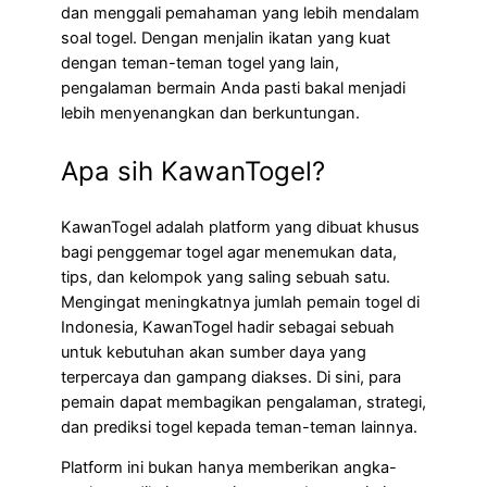
dan menggali pemahaman yang lebih mendalam
soal togel. Dengan menjalin ikatan yang kuat
dengan teman-teman togel yang lain,
pengalaman bermain Anda pasti bakal menjadi
lebih menyenangkan dan berkuntungan.
Apa sih KawanTogel?
KawanTogel adalah platform yang dibuat khusus
bagi penggemar togel agar menemukan data,
tips, dan kelompok yang saling sebuah satu.
Mengingat meningkatnya jumlah pemain togel di
Indonesia, KawanTogel hadir sebagai sebuah
untuk kebutuhan akan sumber daya yang
terpercaya dan gampang diakses. Di sini, para
pemain dapat membagikan pengalaman, strategi,
dan prediksi togel kepada teman-teman lainnya.
Platform ini bukan hanya memberikan angka-