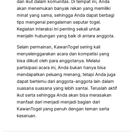
dan ikut dalam komunitas. Di tempat ini, Anda
akan menemukan banyak rekan yang memiliki
minat yang sama, sehingga Anda dapat berbagi
tips mengenai pengalaman seputar togel.
Kegiatan interaksi ini penting sekali untuk
menjalin hubungan yang baik di antara anggota.
Selain permainan, KawanTogel sering kali
menyelenggarakan acara dan kompetisi yang
bisa diikuti oleh para anggotanya. Melalui
partisipasi acara ini, Anda bukan hanya bisa
mendapatkan peluang menang, tetapi Anda juga
dapat bertemu dari anggota-anggota lain dalam
suasana suasana yang lebih santai. Teruslah aktif
ikut serta sehingga Anda akan bisa merasakan
manfaat dari menjadi menjadi bagian dari
KawanTogel yang penuh dengan teman serta
keseruan.