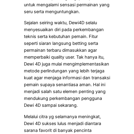
untuk mengalami sensasi permainan yang
seru serta menguntungkan.
Sejalan seiring waktu, Dewi4D selalu
menyesuaikan diri pada perkembangan
teknis serta kebutuhan pemain. Fitur
seperti siaran langsung betting serta
permainan terbaru dimasukkan agar
memperbaiki quality user. Tak hanya itu,
Dewi 4D juga mulai mengimplementasikan
metode perlindungan yang lebih terjaga
kuat agar menjaga informasi dan transaksi
pemain supaya senantiasa aman. Hal ini
menjadi salah satu elemen penting yang
mendukung perkembangan pengguna
Dewi 4D sampai sekarang.
Melalui citra yg selamanya meningkat,
Dewi 4D sukses lulus menjadi diantara
sarana favorit di banyak pencinta