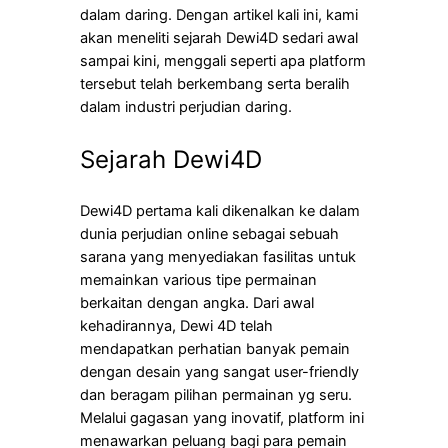
dalam daring. Dengan artikel kali ini, kami
akan meneliti sejarah Dewi4D sedari awal
sampai kini, menggali seperti apa platform
tersebut telah berkembang serta beralih
dalam industri perjudian daring.
Sejarah Dewi4D
Dewi4D pertama kali dikenalkan ke dalam
dunia perjudian online sebagai sebuah
sarana yang menyediakan fasilitas untuk
memainkan various tipe permainan
berkaitan dengan angka. Dari awal
kehadirannya, Dewi 4D telah
mendapatkan perhatian banyak pemain
dengan desain yang sangat user-friendly
dan beragam pilihan permainan yg seru.
Melalui gagasan yang inovatif, platform ini
menawarkan peluang bagi para pemain