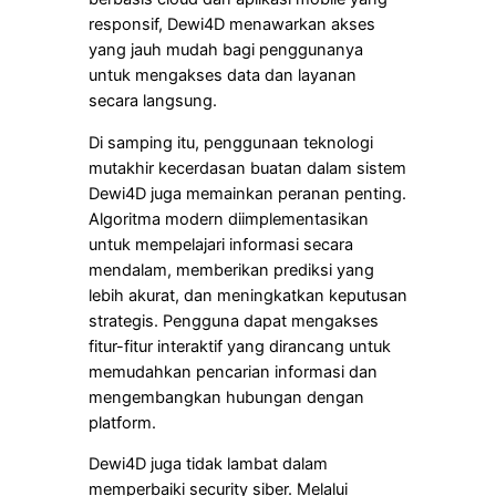
responsif, Dewi4D menawarkan akses
yang jauh mudah bagi penggunanya
untuk mengakses data dan layanan
secara langsung.
Di samping itu, penggunaan teknologi
mutakhir kecerdasan buatan dalam sistem
Dewi4D juga memainkan peranan penting.
Algoritma modern diimplementasikan
untuk mempelajari informasi secara
mendalam, memberikan prediksi yang
lebih akurat, dan meningkatkan keputusan
strategis. Pengguna dapat mengakses
fitur-fitur interaktif yang dirancang untuk
memudahkan pencarian informasi dan
mengembangkan hubungan dengan
platform.
Dewi4D juga tidak lambat dalam
memperbaiki security siber. Melalui