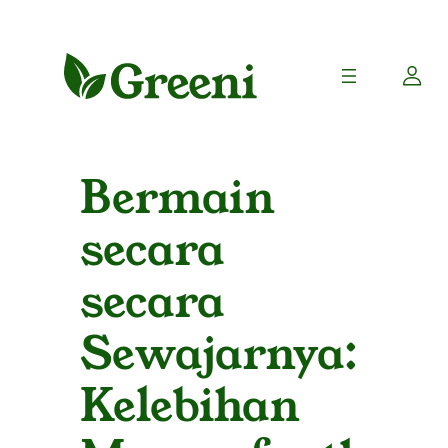
Bermain
secara
secara
Sewajarnya:
Kelebihan