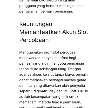
bermanfaat bagi seluruh tingkatan
pengguna yang hendak meningkatkan
pengalaman bermain permainan.
Keuntungan
Memanfaatkan Akun Slot
Percobaan
Menggunakan profil slot percobaan
menawarkan banyak manfaat bagi
pemain yang ingin mencoba permainan
tanpa risiko kehilangan uang. Dengan
adanya akses ke slot tanpa biaya, pemain
dapat merasakan berbagai macam game
dan fitur yang ditawarkan oleh penyedia
seperti Pragmatic Play dan PG Soft. Hal ini
adalah kesempatan yang baik untuk
memahami metode fungsi permainan,
serta mengerti kombinasi ikon yang bisa