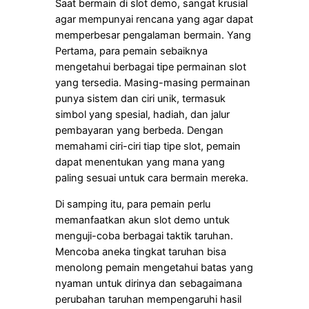
Saat bermain di slot demo, sangat krusial
agar mempunyai rencana yang agar dapat
memperbesar pengalaman bermain. Yang
Pertama, para pemain sebaiknya
mengetahui berbagai tipe permainan slot
yang tersedia. Masing-masing permainan
punya sistem dan ciri unik, termasuk
simbol yang spesial, hadiah, dan jalur
pembayaran yang berbeda. Dengan
memahami ciri-ciri tiap tipe slot, pemain
dapat menentukan yang mana yang
paling sesuai untuk cara bermain mereka.
Di samping itu, para pemain perlu
memanfaatkan akun slot demo untuk
menguji-coba berbagai taktik taruhan.
Mencoba aneka tingkat taruhan bisa
menolong pemain mengetahui batas yang
nyaman untuk dirinya dan sebagaimana
perubahan taruhan mempengaruhi hasil