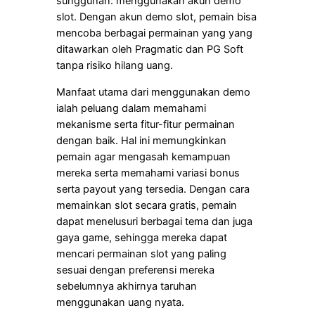
sungguhan: menggunakan akun demo
slot. Dengan akun demo slot, pemain bisa
mencoba berbagai permainan yang yang
ditawarkan oleh Pragmatic dan PG Soft
tanpa risiko hilang uang.
Manfaat utama dari menggunakan demo
ialah peluang dalam memahami
mekanisme serta fitur-fitur permainan
dengan baik. Hal ini memungkinkan
pemain agar mengasah kemampuan
mereka serta memahami variasi bonus
serta payout yang tersedia. Dengan cara
memainkan slot secara gratis, pemain
dapat menelusuri berbagai tema dan juga
gaya game, sehingga mereka dapat
mencari permainan slot yang paling
sesuai dengan preferensi mereka
sebelumnya akhirnya taruhan
menggunakan uang nyata.