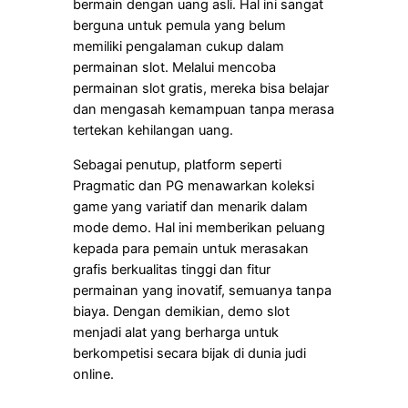
bermain dengan uang asli. Hal ini sangat
berguna untuk pemula yang belum
memiliki pengalaman cukup dalam
permainan slot. Melalui mencoba
permainan slot gratis, mereka bisa belajar
dan mengasah kemampuan tanpa merasa
tertekan kehilangan uang.
Sebagai penutup, platform seperti
Pragmatic dan PG menawarkan koleksi
game yang variatif dan menarik dalam
mode demo. Hal ini memberikan peluang
kepada para pemain untuk merasakan
grafis berkualitas tinggi dan fitur
permainan yang inovatif, semuanya tanpa
biaya. Dengan demikian, demo slot
menjadi alat yang berharga untuk
berkompetisi secara bijak di dunia judi
online.