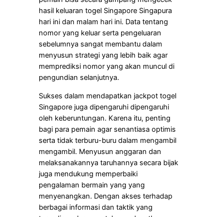
hasil keluaran togel Singapore Singapura
hari ini dan malam hari ini. Data tentang
nomor yang keluar serta pengeluaran
sebelumnya sangat membantu dalam
menyusun strategi yang lebih baik agar
memprediksi nomor yang akan muncul di
pengundian selanjutnya.
Sukses dalam mendapatkan jackpot togel
Singapore juga dipengaruhi dipengaruhi
oleh keberuntungan. Karena itu, penting
bagi para pemain agar senantiasa optimis
serta tidak terburu-buru dalam mengambil
mengambil. Menyusun anggaran dan
melaksanakannya taruhannya secara bijak
juga mendukung memperbaiki
pengalaman bermain yang yang
menyenangkan. Dengan akses terhadap
berbagai informasi dan taktik yang