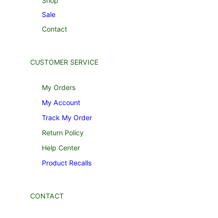
Shop
Sale
Contact
CUSTOMER SERVICE
My Orders
My Account
Track My Order
Return Policy
Help Center
Product Recalls
CONTACT