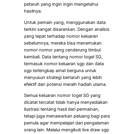
petaruh yang ingin ingin mengetahui
hasilnya.
Untuk pemain yang, menggunakan data
terkini sangat disarankan. Dengan analisis
yang tepat terhadap nomor keluaran
sebelumnya, mereka bisa menemukan
nomor-nomor yang cenderung timbul
kembali. Data tentang nomor togel SG,
termasuk nomor keluaran sgp dan data
sgp terlengkap amat berguna untuk
menyusun strategi bertaruh yang lebih
efektif dan potensi meraih hadiah utama.
Semua keluaran nomor togel SG yang
dicatat tercatat tidak hanya menyediakan
ilustrasi tentang hasil dari permainan,
tetapi juga menawarkan peluang bagi para
pemula agar mempelajari dari pengalaman
orang lain. Melalui mengikuti live draw sgp