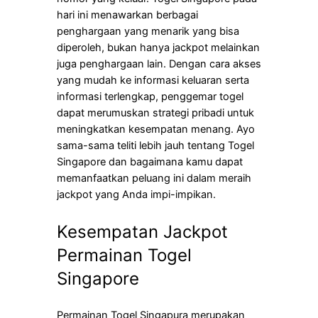
hari ini menawarkan berbagai
penghargaan yang menarik yang bisa
diperoleh, bukan hanya jackpot melainkan
juga penghargaan lain. Dengan cara akses
yang mudah ke informasi keluaran serta
informasi terlengkap, penggemar togel
dapat merumuskan strategi pribadi untuk
meningkatkan kesempatan menang. Ayo
sama-sama teliti lebih jauh tentang Togel
Singapore dan bagaimana kamu dapat
memanfaatkan peluang ini dalam meraih
jackpot yang Anda impi-impikan.
Kesempatan Jackpot
Permainan Togel
Singapore
Permainan Togel Singapura merupakan