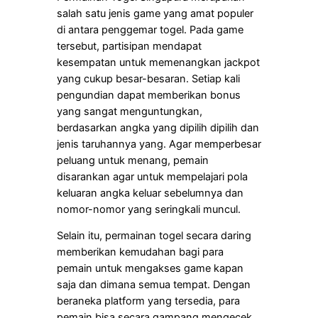
salah satu jenis game yang amat populer
di antara penggemar togel. Pada game
tersebut, partisipan mendapat
kesempatan untuk memenangkan jackpot
yang cukup besar-besaran. Setiap kali
pengundian dapat memberikan bonus
yang sangat menguntungkan,
berdasarkan angka yang dipilih dipilih dan
jenis taruhannya yang. Agar memperbesar
peluang untuk menang, pemain
disarankan agar untuk mempelajari pola
keluaran angka keluar sebelumnya dan
nomor-nomor yang seringkali muncul.
Selain itu, permainan togel secara daring
memberikan kemudahan bagi para
pemain untuk mengakses game kapan
saja dan dimana semua tempat. Dengan
beraneka platform yang tersedia, para
pemain bisa secara gampang mengecek