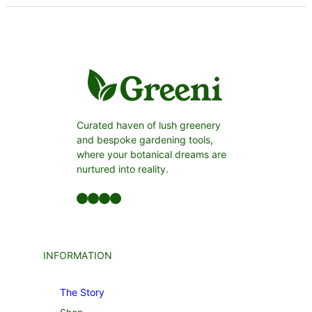
Curated haven of lush greenery
and bespoke gardening tools,
where your botanical dreams are
nurtured into reality.
Facebook
LinkedIn
Twitter
YouTube
INFORMATION
The Story