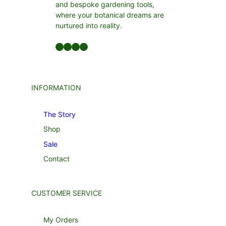
and bespoke gardening tools,
where your botanical dreams are
nurtured into reality.
Facebook
LinkedIn
Twitter
YouTube
INFORMATION
The Story
Shop
Sale
Contact
CUSTOMER SERVICE
My Orders