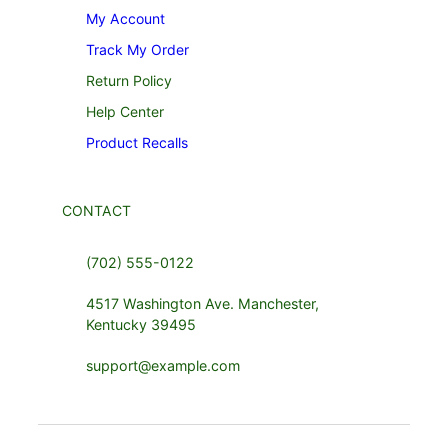
My Account
Track My Order
Return Policy
Help Center
Product Recalls
CONTACT
(702) 555-0122
4517 Washington Ave. Manchester,
Kentucky 39495
support@example.com