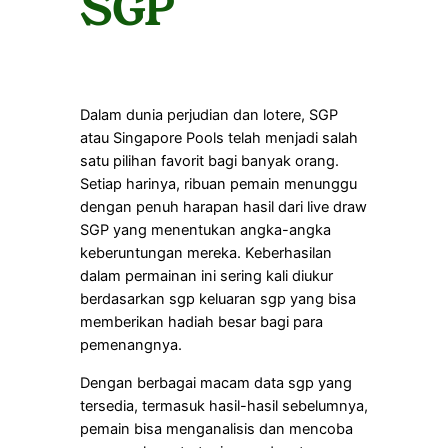
SGP
Dalam dunia perjudian dan lotere, SGP
atau Singapore Pools telah menjadi salah
satu pilihan favorit bagi banyak orang.
Setiap harinya, ribuan pemain menunggu
dengan penuh harapan hasil dari live draw
SGP yang menentukan angka-angka
keberuntungan mereka. Keberhasilan
dalam permainan ini sering kali diukur
berdasarkan sgp keluaran sgp yang bisa
memberikan hadiah besar bagi para
pemenangnya.
Dengan berbagai macam data sgp yang
tersedia, termasuk hasil-hasil sebelumnya,
pemain bisa menganalisis dan mencoba