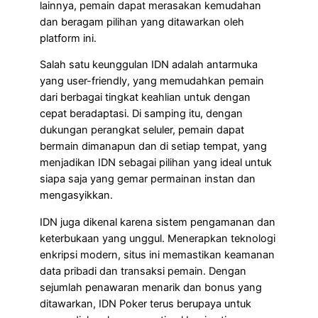
lainnya, pemain dapat merasakan kemudahan
dan beragam pilihan yang ditawarkan oleh
platform ini.
Salah satu keunggulan IDN adalah antarmuka
yang user-friendly, yang memudahkan pemain
dari berbagai tingkat keahlian untuk dengan
cepat beradaptasi. Di samping itu, dengan
dukungan perangkat seluler, pemain dapat
bermain dimanapun dan di setiap tempat, yang
menjadikan IDN sebagai pilihan yang ideal untuk
siapa saja yang gemar permainan instan dan
mengasyikkan.
IDN juga dikenal karena sistem pengamanan dan
keterbukaan yang unggul. Menerapkan teknologi
enkripsi modern, situs ini memastikan keamanan
data pribadi dan transaksi pemain. Dengan
sejumlah penawaran menarik dan bonus yang
ditawarkan, IDN Poker terus berupaya untuk