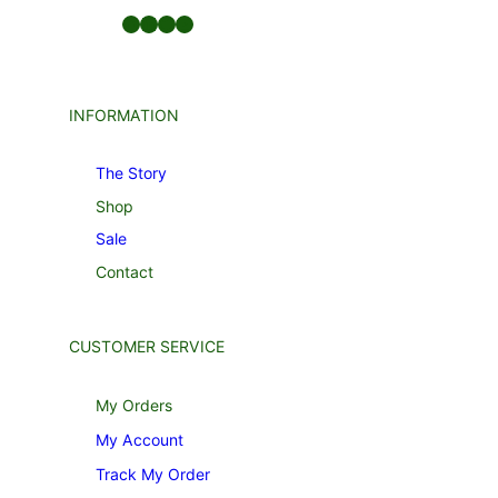
Facebook
LinkedIn
Twitter
YouTube
INFORMATION
The Story
Shop
Sale
Contact
CUSTOMER SERVICE
My Orders
My Account
Track My Order