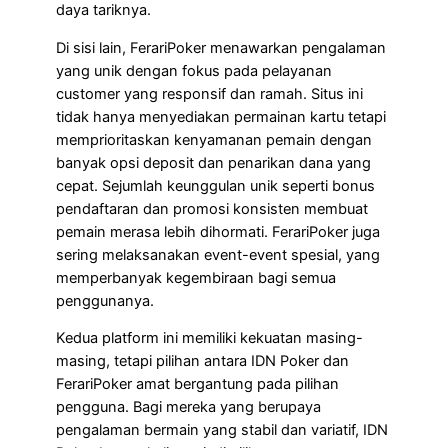
daya tariknya.
Di sisi lain, FerariPoker menawarkan pengalaman
yang unik dengan fokus pada pelayanan
customer yang responsif dan ramah. Situs ini
tidak hanya menyediakan permainan kartu tetapi
memprioritaskan kenyamanan pemain dengan
banyak opsi deposit dan penarikan dana yang
cepat. Sejumlah keunggulan unik seperti bonus
pendaftaran dan promosi konsisten membuat
pemain merasa lebih dihormati. FerariPoker juga
sering melaksanakan event-event spesial, yang
memperbanyak kegembiraan bagi semua
penggunanya.
Kedua platform ini memiliki kekuatan masing-
masing, tetapi pilihan antara IDN Poker dan
FerariPoker amat bergantung pada pilihan
pengguna. Bagi mereka yang berupaya
pengalaman bermain yang stabil dan variatif, IDN