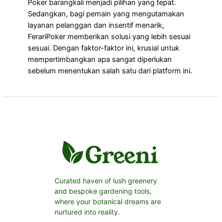
Poker barangkali menjadi pilihan yang tepat.
Sedangkan, bagi pemain yang mengutamakan
layanan pelanggan dan insentif menarik,
FerariPoker memberikan solusi yang lebih sesuai
sesuai. Dengan faktor-faktor ini, krusial untuk
mempertimbangkan apa sangat diperlukan
sebelum menentukan salah satu dari platform ini.
Curated haven of lush greenery
and bespoke gardening tools,
where your botanical dreams are
nurtured into reality.