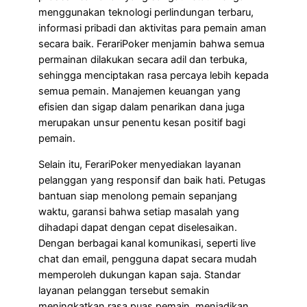
menggunakan teknologi perlindungan terbaru,
informasi pribadi dan aktivitas para pemain aman
secara baik. FerariPoker menjamin bahwa semua
permainan dilakukan secara adil dan terbuka,
sehingga menciptakan rasa percaya lebih kepada
semua pemain. Manajemen keuangan yang
efisien dan sigap dalam penarikan dana juga
merupakan unsur penentu kesan positif bagi
pemain.
Selain itu, FerariPoker menyediakan layanan
pelanggan yang responsif dan baik hati. Petugas
bantuan siap menolong pemain sepanjang
waktu, garansi bahwa setiap masalah yang
dihadapi dapat dengan cepat diselesaikan.
Dengan berbagai kanal komunikasi, seperti live
chat dan email, pengguna dapat secara mudah
memperoleh dukungan kapan saja. Standar
layanan pelanggan tersebut semakin
meningkatkan rasa puas pemain, menjadikan