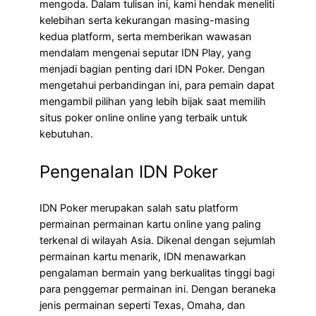
mengoda. Dalam tulisan ini, kami hendak meneliti
kelebihan serta kekurangan masing-masing
kedua platform, serta memberikan wawasan
mendalam mengenai seputar IDN Play, yang
menjadi bagian penting dari IDN Poker. Dengan
mengetahui perbandingan ini, para pemain dapat
mengambil pilihan yang lebih bijak saat memilih
situs poker online online yang terbaik untuk
kebutuhan.
Pengenalan IDN Poker
IDN Poker merupakan salah satu platform
permainan permainan kartu online yang paling
terkenal di wilayah Asia. Dikenal dengan sejumlah
permainan kartu menarik, IDN menawarkan
pengalaman bermain yang berkualitas tinggi bagi
para penggemar permainan ini. Dengan beraneka
jenis permainan seperti Texas, Omaha, dan