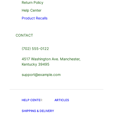
Return Policy
Help Center
Product Recalls
CONTACT
(702) 555-0122
4517 Washington Ave. Manchester,
Kentucky 39495
support@example.com
HELP CENTE
R
ARTICLES
SHIPPING & DELIVERY