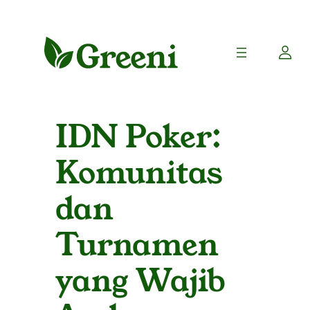
IDN Poker:
Komunitas
dan
Turnamen
yang Wajib