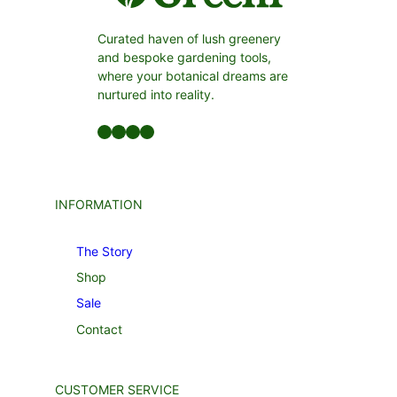
Curated haven of lush greenery
and bespoke gardening tools,
where your botanical dreams are
nurtured into reality.
Facebook
LinkedIn
Twitter
YouTube
INFORMATION
The Story
Shop
Sale
Contact
CUSTOMER SERVICE