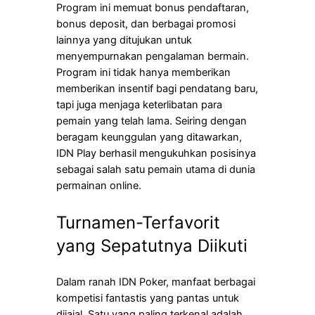
Program ini memuat bonus pendaftaran,
bonus deposit, dan berbagai promosi
lainnya yang ditujukan untuk
menyempurnakan pengalaman bermain.
Program ini tidak hanya memberikan
memberikan insentif bagi pendatang baru,
tapi juga menjaga keterlibatan para
pemain yang telah lama. Seiring dengan
beragam keunggulan yang ditawarkan,
IDN Play berhasil mengukuhkan posisinya
sebagai salah satu pemain utama di dunia
permainan online.
Turnamen-Terfavorit
yang Sepatutnya Diikuti
Dalam ranah IDN Poker, manfaat berbagai
kompetisi fantastis yang pantas untuk
dijajal. Satu yang paling terkenal adalah