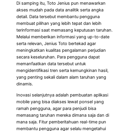
Di samping itu, Toto Jenius pun menawarkan
akses mudah pada data analitik serta angka
detail. Data tersebut membantu pengguna
membuat pilihan yang lebih tepat dan lebih
terinformasi saat memasang keputusan taruhan.
Melalui memberikan informasi yang up-to-date
serta relevan, Jenius Toto bertekad agar
meningkatkan kualitas pengalaman perjudian
secara keseluruhan. Para pengguna dapat
memanfaatkan data tersebut untuk
mengidentifikasi tren serta kemungkinan hasil,
yang penting sekali dalam alam taruhan yang
dinamis.
Inovasi selanjutnya adalah pembuatan aplikasi
mobile yang bisa diakses lewat ponsel yang
ramah pengguna, agar para penjudi bisa
memasang taruhan mereka dimana saja dan di
mana saja. Fitur pemberitahuan real-time pun
membantu pengguna agar selalu mengetahui