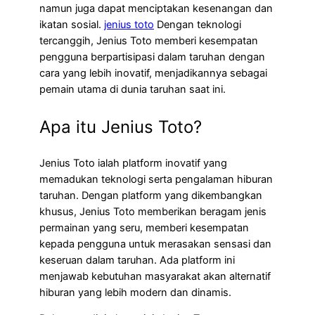
namun juga dapat menciptakan kesenangan dan
ikatan sosial.
jenius toto
Dengan teknologi
tercanggih, Jenius Toto memberi kesempatan
pengguna berpartisipasi dalam taruhan dengan
cara yang lebih inovatif, menjadikannya sebagai
pemain utama di dunia taruhan saat ini.
Apa itu Jenius Toto?
Jenius Toto ialah platform inovatif yang
memadukan teknologi serta pengalaman hiburan
taruhan. Dengan platform yang dikembangkan
khusus, Jenius Toto memberikan beragam jenis
permainan yang seru, memberi kesempatan
kepada pengguna untuk merasakan sensasi dan
keseruan dalam taruhan. Ada platform ini
menjawab kebutuhan masyarakat akan alternatif
hiburan yang lebih modern dan dinamis.