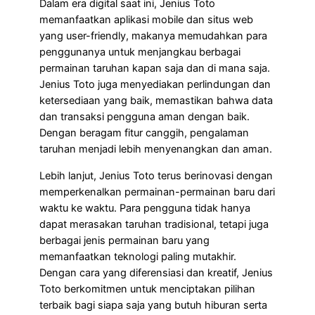
Dalam era digital saat ini, Jenius Toto
memanfaatkan aplikasi mobile dan situs web
yang user-friendly, makanya memudahkan para
penggunanya untuk menjangkau berbagai
permainan taruhan kapan saja dan di mana saja.
Jenius Toto juga menyediakan perlindungan dan
ketersediaan yang baik, memastikan bahwa data
dan transaksi pengguna aman dengan baik.
Dengan beragam fitur canggih, pengalaman
taruhan menjadi lebih menyenangkan dan aman.
Lebih lanjut, Jenius Toto terus berinovasi dengan
memperkenalkan permainan-permainan baru dari
waktu ke waktu. Para pengguna tidak hanya
dapat merasakan taruhan tradisional, tetapi juga
berbagai jenis permainan baru yang
memanfaatkan teknologi paling mutakhir.
Dengan cara yang diferensiasi dan kreatif, Jenius
Toto berkomitmen untuk menciptakan pilihan
terbaik bagi siapa saja yang butuh hiburan serta