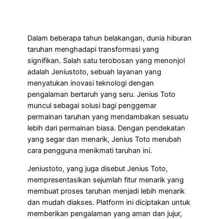
Dalam beberapa tahun belakangan, dunia hiburan
taruhan menghadapi transformasi yang
signifikan. Salah satu terobosan yang menonjol
adalah Jeniustoto, sebuah layanan yang
menyatukan inovasi teknologi dengan
pengalaman bertaruh yang seru. Jenius Toto
muncul sebagai solusi bagi penggemar
permainan taruhan yang mendambakan sesuatu
lebih dari permainan biasa. Dengan pendekatan
yang segar dan menarik, Jenius Toto merubah
cara pengguna menikmati taruhan ini.
Jeniustoto, yang juga disebut Jenius Toto,
mempresentasikan sejumlah fitur menarik yang
membuat proses taruhan menjadi lebih menarik
dan mudah diakses. Platform ini diciptakan untuk
memberikan pengalaman yang aman dan jujur,