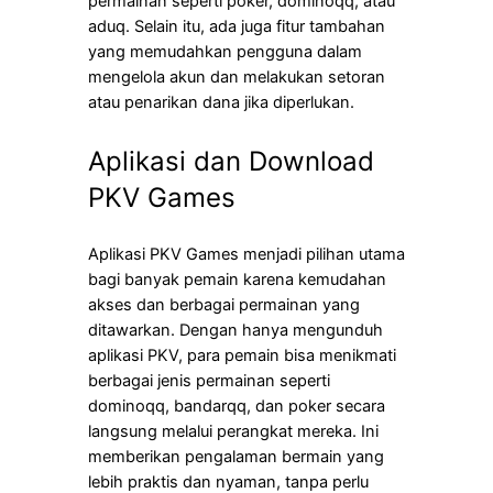
permainan seperti poker, dominoqq, atau
aduq. Selain itu, ada juga fitur tambahan
yang memudahkan pengguna dalam
mengelola akun dan melakukan setoran
atau penarikan dana jika diperlukan.
Aplikasi dan Download
PKV Games
Aplikasi PKV Games menjadi pilihan utama
bagi banyak pemain karena kemudahan
akses dan berbagai permainan yang
ditawarkan. Dengan hanya mengunduh
aplikasi PKV, para pemain bisa menikmati
berbagai jenis permainan seperti
dominoqq, bandarqq, dan poker secara
langsung melalui perangkat mereka. Ini
memberikan pengalaman bermain yang
lebih praktis dan nyaman, tanpa perlu