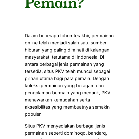
Pemain?
Dalam beberapa tahun terakhir, permainan
online telah menjadi salah satu sumber
hiburan yang paling diminati di kalangan
masyarakat, terutama di Indonesia. Di
antara berbagai jenis permainan yang
tersedia, situs PKV telah muncul sebagai
pilihan utama bagi para pemain. Dengan
koleksi permainan yang beragam dan
pengalaman bermain yang menarik, PKV
menawarkan kemudahan serta
aksesibilitas yang membuatnya semakin
populer.
Situs PKV menyediakan berbagai jenis
permainan seperti dominoqq, bandarq,