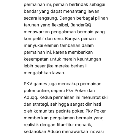
permainan ini, pemain bertindak sebagai
bandar yang dapat menantang lawan
secara langsung. Dengan berbagai pilihan
taruhan yang fleksibel, BandarQQ
menawarkan pengalaman bermain yang
kompetitif dan seru. Banyak pemain
menyukai elemen tambahan dalam
permainan ini, karena memberikan
kesempatan untuk meraih keuntungan
lebih besar jika mereka berhasil
mengalahkan lawan.
PKV games juga mencakup permainan
poker online, seperti Pkv Poker dan
Aduqq. Kedua permainan ini menuntut skill
dan strategi, sehingga sangat diminati
oleh komunitas pecinta poker. Pkv Poker
memberikan pengalaman bermain yang
realistik dengan fitur-fitur menarik,
sedangkan Aduqq menawarkan inovasi