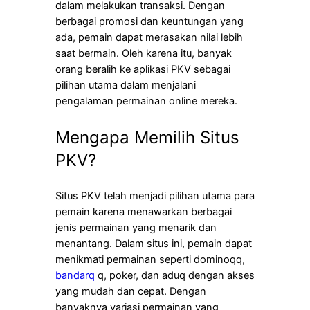
dalam melakukan transaksi. Dengan
berbagai promosi dan keuntungan yang
ada, pemain dapat merasakan nilai lebih
saat bermain. Oleh karena itu, banyak
orang beralih ke aplikasi PKV sebagai
pilihan utama dalam menjalani
pengalaman permainan online mereka.
Mengapa Memilih Situs
PKV?
Situs PKV telah menjadi pilihan utama para
pemain karena menawarkan berbagai
jenis permainan yang menarik dan
menantang. Dalam situs ini, pemain dapat
menikmati permainan seperti dominoqq,
bandarq
q, poker, dan aduq dengan akses
yang mudah dan cepat. Dengan
banyaknya variasi permainan yang