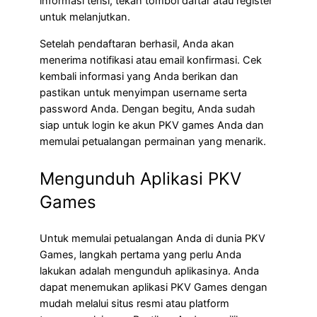
informasi terisi, tekan tombol daftar atau register
untuk melanjutkan.
Setelah pendaftaran berhasil, Anda akan
menerima notifikasi atau email konfirmasi. Cek
kembali informasi yang Anda berikan dan
pastikan untuk menyimpan username serta
password Anda. Dengan begitu, Anda sudah
siap untuk login ke akun PKV games Anda dan
memulai petualangan permainan yang menarik.
Mengunduh Aplikasi PKV
Games
Untuk memulai petualangan Anda di dunia PKV
Games, langkah pertama yang perlu Anda
lakukan adalah mengunduh aplikasinya. Anda
dapat menemukan aplikasi PKV Games dengan
mudah melalui situs resmi atau platform