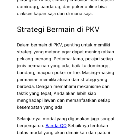
dominoqq, bandarqq, dan poker online bisa
diakses kapan saja dan di mana saja.
Strategi Bermain di PKV
Dalam bermain di PKV, penting untuk memiliki
strategi yang matang agar dapat meningkatkan
peluang menang. Pertama-tama, pelajari setiap
jenis permainan yang ada, baik itu dominoqq,
bandarq, maupun poker online. Masing-masing
permainan memiliki aturan dan strategi yang
berbeda. Dengan memahami mekanisme dan
taktik yang tepat, Anda akan lebih siap
menghadapi lawan dan memanfaatkan setiap
kesempatan yang ada.
Selanjutnya, modal yang digunakan juga sangat
berpengaruh.
BandarQQ
Sebaiknya tentukan
batas modal yang akan dimainkan dan patuhi