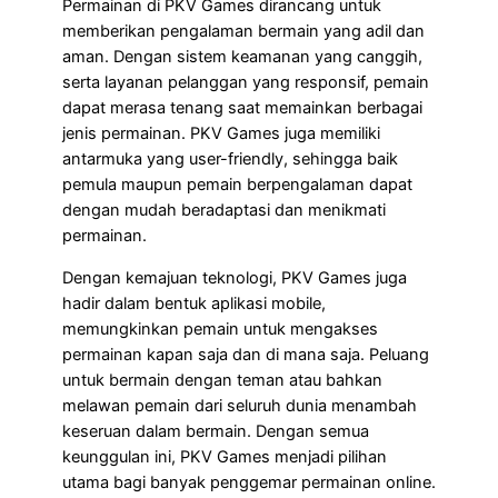
Permainan di PKV Games dirancang untuk
memberikan pengalaman bermain yang adil dan
aman. Dengan sistem keamanan yang canggih,
serta layanan pelanggan yang responsif, pemain
dapat merasa tenang saat memainkan berbagai
jenis permainan. PKV Games juga memiliki
antarmuka yang user-friendly, sehingga baik
pemula maupun pemain berpengalaman dapat
dengan mudah beradaptasi dan menikmati
permainan.
Dengan kemajuan teknologi, PKV Games juga
hadir dalam bentuk aplikasi mobile,
memungkinkan pemain untuk mengakses
permainan kapan saja dan di mana saja. Peluang
untuk bermain dengan teman atau bahkan
melawan pemain dari seluruh dunia menambah
keseruan dalam bermain. Dengan semua
keunggulan ini, PKV Games menjadi pilihan
utama bagi banyak penggemar permainan online.