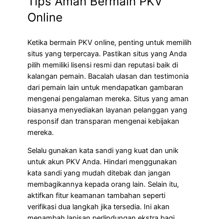
Tips Aman Bermain PKV
Online
Ketika bermain PKV online, penting untuk memilih
situs yang terpercaya. Pastikan situs yang Anda
pilih memiliki lisensi resmi dan reputasi baik di
kalangan pemain. Bacalah ulasan dan testimonia
dari pemain lain untuk mendapatkan gambaran
mengenai pengalaman mereka. Situs yang aman
biasanya menyediakan layanan pelanggan yang
responsif dan transparan mengenai kebijakan
mereka.
Selalu gunakan kata sandi yang kuat dan unik
untuk akun PKV Anda. Hindari menggunakan
kata sandi yang mudah ditebak dan jangan
membagikannya kepada orang lain. Selain itu,
aktifkan fitur keamanan tambahan seperti
verifikasi dua langkah jika tersedia. Ini akan
menambah lapisan perlindungan ekstra bagi