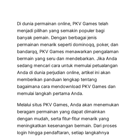
Di dunia permainan online, PKV Games telah
menjadi pilihan yang semakin populer bagi
banyak pemain. Dengan berbagai jenis
permainan menarik seperti dominoqq, poker, dan
bandarqq, PKV Games menawarkan pengalaman
bermain yang seru dan mendebarkan. Jika Anda
sedang mencari cara untuk memulai petualangan
Anda di dunia perjudian online, artikel ini akan
memberikan panduan lengkap tentang
bagaimana cara mendownload PKV Games dan
memulai langkah pertama Anda.
Melalui situs PKV Games, Anda akan menemukan
beragam permainan yang dapat dimainkan
dengan mudah, serta fitur-fitur menarik yang
meningkatkan kesenangan bermain. Dari proses
login hingga pendaftaran, setiap langkahnya