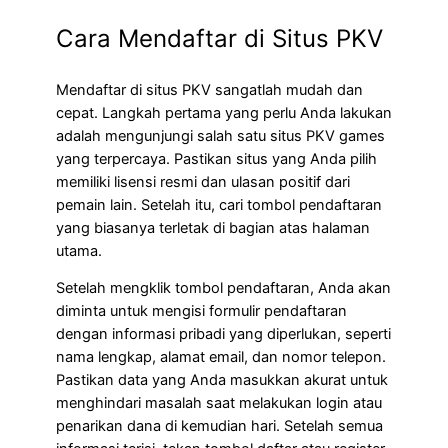
Cara Mendaftar di Situs PKV
Mendaftar di situs PKV sangatlah mudah dan
cepat. Langkah pertama yang perlu Anda lakukan
adalah mengunjungi salah satu situs PKV games
yang terpercaya. Pastikan situs yang Anda pilih
memiliki lisensi resmi dan ulasan positif dari
pemain lain. Setelah itu, cari tombol pendaftaran
yang biasanya terletak di bagian atas halaman
utama.
Setelah mengklik tombol pendaftaran, Anda akan
diminta untuk mengisi formulir pendaftaran
dengan informasi pribadi yang diperlukan, seperti
nama lengkap, alamat email, dan nomor telepon.
Pastikan data yang Anda masukkan akurat untuk
menghindari masalah saat melakukan login atau
penarikan dana di kemudian hari. Setelah semua