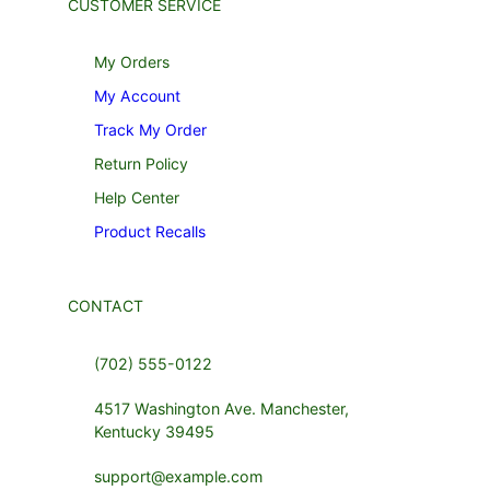
CUSTOMER SERVICE
My Orders
My Account
Track My Order
Return Policy
Help Center
Product Recalls
CONTACT
(702) 555-0122
4517 Washington Ave. Manchester,
Kentucky 39495
support@example.com