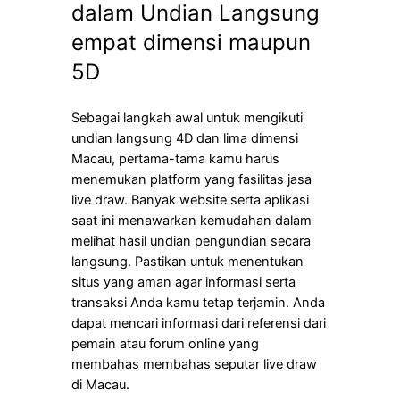
dalam Undian Langsung
empat dimensi maupun
5D
Sebagai langkah awal untuk mengikuti
undian langsung 4D dan lima dimensi
Macau, pertama-tama kamu harus
menemukan platform yang fasilitas jasa
live draw. Banyak website serta aplikasi
saat ini menawarkan kemudahan dalam
melihat hasil undian pengundian secara
langsung. Pastikan untuk menentukan
situs yang aman agar informasi serta
transaksi Anda kamu tetap terjamin. Anda
dapat mencari informasi dari referensi dari
pemain atau forum online yang
membahas membahas seputar live draw
di Macau.