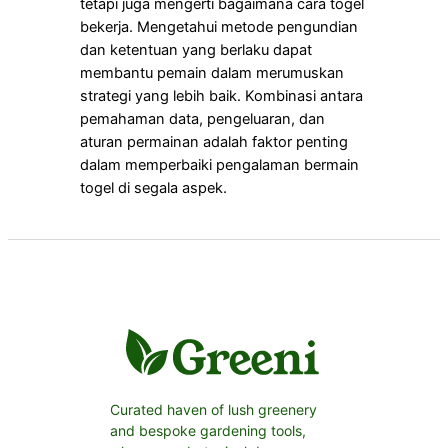
tetapi juga mengerti bagaimana cara togel
bekerja. Mengetahui metode pengundian
dan ketentuan yang berlaku dapat
membantu pemain dalam merumuskan
strategi yang lebih baik. Kombinasi antara
pemahaman data, pengeluaran, dan
aturan permainan adalah faktor penting
dalam memperbaiki pengalaman bermain
togel di segala aspek.
Curated haven of lush greenery
and bespoke gardening tools,