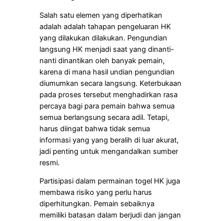
Salah satu elemen yang diperhatikan
adalah adalah tahapan pengeluaran HK
yang dilakukan dilakukan. Pengundian
langsung HK menjadi saat yang dinanti-
nanti dinantikan oleh banyak pemain,
karena di mana hasil undian pengundian
diumumkan secara langsung. Keterbukaan
pada proses tersebut menghadirkan rasa
percaya bagi para pemain bahwa semua
semua berlangsung secara adil. Tetapi,
harus diingat bahwa tidak semua
informasi yang yang beralih di luar akurat,
jadi penting untuk mengandalkan sumber
resmi.
Partisipasi dalam permainan togel HK juga
membawa risiko yang perlu harus
diperhitungkan. Pemain sebaiknya
memiliki batasan dalam berjudi dan jangan