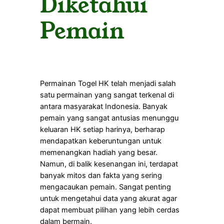
Diketahui
Pemain
Permainan Togel HK telah menjadi salah
satu permainan yang sangat terkenal di
antara masyarakat Indonesia. Banyak
pemain yang sangat antusias menunggu
keluaran HK setiap harinya, berharap
mendapatkan keberuntungan untuk
memenangkan hadiah yang besar.
Namun, di balik kesenangan ini, terdapat
banyak mitos dan fakta yang sering
mengacaukan pemain. Sangat penting
untuk mengetahui data yang akurat agar
dapat membuat pilihan yang lebih cerdas
dalam bermain.