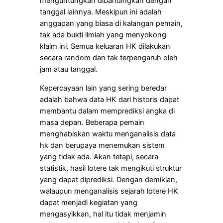
menguntungkan dibandingkan dengan
tanggal lainnya. Meskipun ini adalah
anggapan yang biasa di kalangan pemain,
tak ada bukti ilmiah yang menyokong
klaim ini. Semua keluaran HK dilakukan
secara random dan tak terpengaruh oleh
jam atau tanggal.
Kepercayaan lain yang sering beredar
adalah bahwa data HK dari historis dapat
membantu dalam memprediksi angka di
masa depan. Beberapa pemain
menghabiskan waktu menganalisis data
hk dan berupaya menemukan sistem
yang tidak ada. Akan tetapi, secara
statistik, hasil lotere tak mengikuti struktur
yang dapat diprediksi. Dengan demikian,
walaupun menganalisis sejarah lotere HK
dapat menjadi kegiatan yang
mengasyikkan, hal itu tidak menjamin