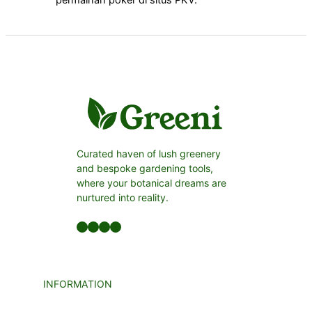
Curated haven of lush greenery
and bespoke gardening tools,
where your botanical dreams are
nurtured into reality.
Facebook
LinkedIn
Twitter
YouTube
INFORMATION