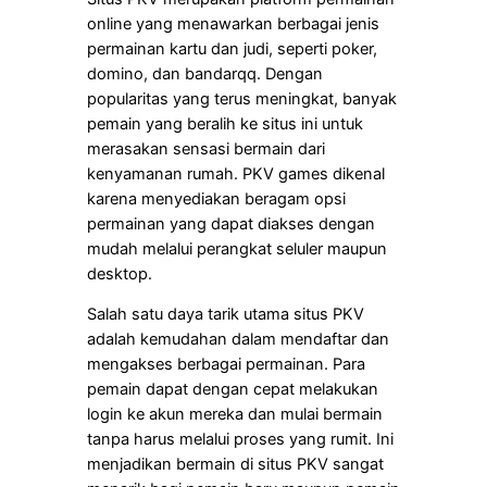
online yang menawarkan berbagai jenis
permainan kartu dan judi, seperti poker,
domino, dan bandarqq. Dengan
popularitas yang terus meningkat, banyak
pemain yang beralih ke situs ini untuk
merasakan sensasi bermain dari
kenyamanan rumah. PKV games dikenal
karena menyediakan beragam opsi
permainan yang dapat diakses dengan
mudah melalui perangkat seluler maupun
desktop.
Salah satu daya tarik utama situs PKV
adalah kemudahan dalam mendaftar dan
mengakses berbagai permainan. Para
pemain dapat dengan cepat melakukan
login ke akun mereka dan mulai bermain
tanpa harus melalui proses yang rumit. Ini
menjadikan bermain di situs PKV sangat