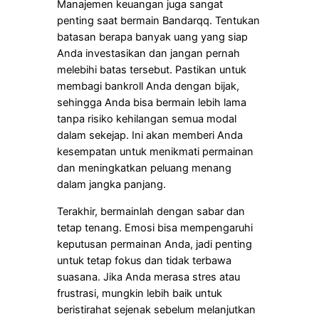
Manajemen keuangan juga sangat
penting saat bermain Bandarqq. Tentukan
batasan berapa banyak uang yang siap
Anda investasikan dan jangan pernah
melebihi batas tersebut. Pastikan untuk
membagi bankroll Anda dengan bijak,
sehingga Anda bisa bermain lebih lama
tanpa risiko kehilangan semua modal
dalam sekejap. Ini akan memberi Anda
kesempatan untuk menikmati permainan
dan meningkatkan peluang menang
dalam jangka panjang.
Terakhir, bermainlah dengan sabar dan
tetap tenang. Emosi bisa mempengaruhi
keputusan permainan Anda, jadi penting
untuk tetap fokus dan tidak terbawa
suasana. Jika Anda merasa stres atau
frustrasi, mungkin lebih baik untuk
beristirahat sejenak sebelum melanjutkan