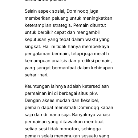
Selain aspek sosial, Dominoqq juga
memberikan peluang untuk meningkatkan
keterampilan strategis. Pemain dituntut
untuk berpikir cepat dan mengambil
keputusan yang tepat dalam waktu yang
singkat. Hal ini tidak hanya memperkaya
pengalaman bermain, tetapi juga melatih
kemampuan analisis dan prediksi pemain,
yang sangat bermanfaat dalam kehidupan
sehari-hari.
Keuntungan lainnya adalah ketersediaan
permainan ini di berbagai situs pkv.
Dengan akses mudah dan fleksibel,
pemain dapat menikmati Dominoqq kapan
saja dan di mana saja. Banyaknya variasi
permainan yang ditawarkan membuat
setiap sesi tidak monoton, sehingga
pemain selalu menemukan sesuatu yang