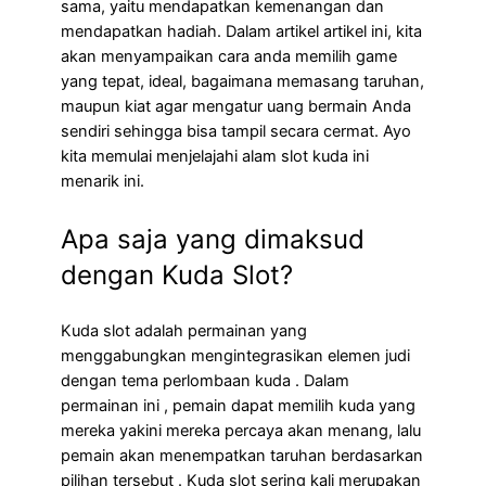
sama, yaitu mendapatkan kemenangan dan
mendapatkan hadiah. Dalam artikel artikel ini, kita
akan menyampaikan cara anda memilih game
yang tepat, ideal, bagaimana memasang taruhan,
maupun kiat agar mengatur uang bermain Anda
sendiri sehingga bisa tampil secara cermat. Ayo
kita memulai menjelajahi alam slot kuda ini
menarik ini.
Apa saja yang dimaksud
dengan Kuda Slot?
Kuda slot adalah permainan yang
menggabungkan mengintegrasikan elemen judi
dengan tema perlombaan kuda . Dalam
permainan ini , pemain dapat memilih kuda yang
mereka yakini mereka percaya akan menang, lalu
pemain akan menempatkan taruhan berdasarkan
pilihan tersebut . Kuda slot sering kali merupakan