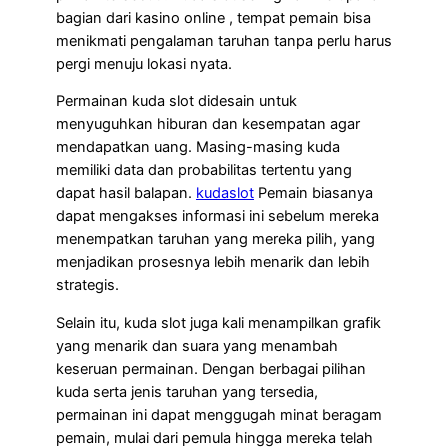
bagian dari kasino online , tempat pemain bisa
menikmati pengalaman taruhan tanpa perlu harus
pergi menuju lokasi nyata.
Permainan kuda slot didesain untuk
menyuguhkan hiburan dan kesempatan agar
mendapatkan uang. Masing-masing kuda
memiliki data dan probabilitas tertentu yang
dapat hasil balapan.
kudaslot
Pemain biasanya
dapat mengakses informasi ini sebelum mereka
menempatkan taruhan yang mereka pilih, yang
menjadikan prosesnya lebih menarik dan lebih
strategis.
Selain itu, kuda slot juga kali menampilkan grafik
yang menarik dan suara yang menambah
keseruan permainan. Dengan berbagai pilihan
kuda serta jenis taruhan yang tersedia,
permainan ini dapat menggugah minat beragam
pemain, mulai dari pemula hingga mereka telah