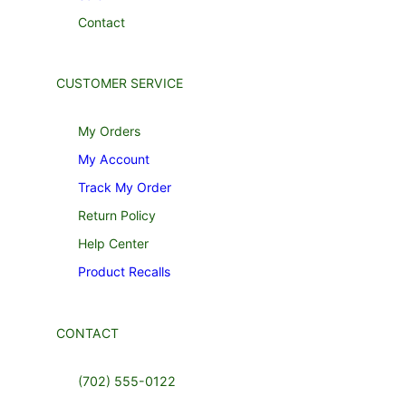
Contact
CUSTOMER SERVICE
My Orders
My Account
Track My Order
Return Policy
Help Center
Product Recalls
CONTACT
(702) 555-0122