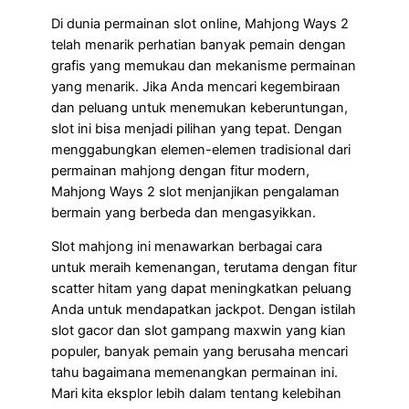
Di dunia permainan slot online, Mahjong Ways 2
telah menarik perhatian banyak pemain dengan
grafis yang memukau dan mekanisme permainan
yang menarik. Jika Anda mencari kegembiraan
dan peluang untuk menemukan keberuntungan,
slot ini bisa menjadi pilihan yang tepat. Dengan
menggabungkan elemen-elemen tradisional dari
permainan mahjong dengan fitur modern,
Mahjong Ways 2 slot menjanjikan pengalaman
bermain yang berbeda dan mengasyikkan.
Slot mahjong ini menawarkan berbagai cara
untuk meraih kemenangan, terutama dengan fitur
scatter hitam yang dapat meningkatkan peluang
Anda untuk mendapatkan jackpot. Dengan istilah
slot gacor dan slot gampang maxwin yang kian
populer, banyak pemain yang berusaha mencari
tahu bagaimana memenangkan permainan ini.
Mari kita eksplor lebih dalam tentang kelebihan