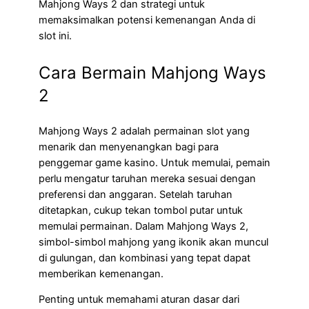
Mahjong Ways 2 dan strategi untuk
memaksimalkan potensi kemenangan Anda di
slot ini.
Cara Bermain Mahjong Ways
2
Mahjong Ways 2 adalah permainan slot yang
menarik dan menyenangkan bagi para
penggemar game kasino. Untuk memulai, pemain
perlu mengatur taruhan mereka sesuai dengan
preferensi dan anggaran. Setelah taruhan
ditetapkan, cukup tekan tombol putar untuk
memulai permainan. Dalam Mahjong Ways 2,
simbol-simbol mahjong yang ikonik akan muncul
di gulungan, dan kombinasi yang tepat dapat
memberikan kemenangan.
Penting untuk memahami aturan dasar dari