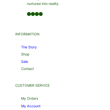
nurtured into reality.
Facebook
LinkedIn
Twitter
YouTube
INFORMATION
The Story
Shop
Sale
Contact
CUSTOMER SERVICE
My Orders
My Account