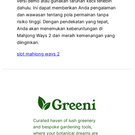
versi demo atau gunakan taruhan kecil terlebih
dahulu. Ini dapat memberikan Anda pengalaman
dan wawasan tentang pola permainan tanpa
risiko tinggi. Dengan pendekatan yang tepat,
Anda akan menemukan keberuntungan di
Mahjong Ways 2 dan meraih kemenangan yang
diinginkan.
slot mahjong ways 2
Curated haven of lush greenery
and bespoke gardening tools,
where your botanical dreams are