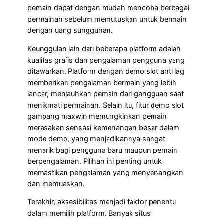
pemain dapat dengan mudah mencoba berbagai
permainan sebelum memutuskan untuk bermain
dengan uang sungguhan.
Keunggulan lain dari beberapa platform adalah
kualitas grafis dan pengalaman pengguna yang
ditawarkan. Platform dengan demo slot anti lag
memberikan pengalaman bermain yang lebih
lancar, menjauhkan pemain dari gangguan saat
menikmati permainan. Selain itu, fitur demo slot
gampang maxwin memungkinkan pemain
merasakan sensasi kemenangan besar dalam
mode demo, yang menjadikannya sangat
menarik bagi pengguna baru maupun pemain
berpengalaman. Pilihan ini penting untuk
memastikan pengalaman yang menyenangkan
dan memuaskan.
Terakhir, aksesibilitas menjadi faktor penentu
dalam memilih platform. Banyak situs