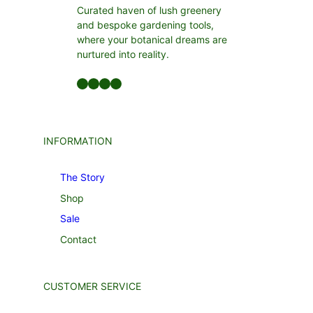
Curated haven of lush greenery
and bespoke gardening tools,
where your botanical dreams are
nurtured into reality.
Facebook
LinkedIn
Twitter
YouTube
INFORMATION
The Story
Shop
Sale
Contact
CUSTOMER SERVICE