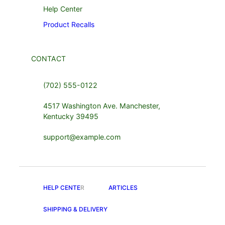
Help Center
Product Recalls
CONTACT
(702) 555-0122
4517 Washington Ave. Manchester,
Kentucky 39495
support@example.com
HELP CENTE
R
ARTICLES
SHIPPING & DELIVERY