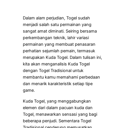
Dalam alam perjudian, Togel sudah
menjadi salah satu permainan yang
sangat amat diminati. Seiring bersama
perkembangan teknik, lahir variasi
permainan yang membuat penasaran
perhatian sejumlah pemain, termasuk
merupakan Kuda Togel. Dalam tulisan ini,
kita akan menganalisis Kuda Togel
dengan Togel Tradisional untuk
membantu kamu memahami perbedaan
dan menarik karakteristik setiap tipe
game.
Kuda Togel, yang menggabungkan
elemen dari dalam pacuan kuda dan
Togel, menawarkan sensasi yang bagi
beberapa penjudi. Sementara Togel
Tradisional cenderung memusatkan