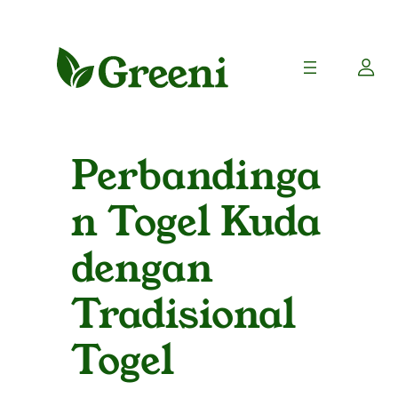
Perbandinga
n Togel Kuda
dengan
Tradisional
Togel