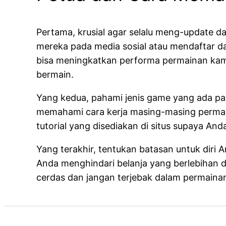
Pertama, krusial agar selalu meng-update d
mereka pada media sosial atau mendaftar d
bisa meningkatkan performa permainan kamu.
bermain.
Yang kedua, pahami jenis game yang ada pada
memahami cara kerja masing-masing permai
tutorial yang disediakan di situs supaya 
Yang terakhir, tentukan batasan untuk diri 
Anda menghindari belanja yang berlebihan 
cerdas dan jangan terjebak dalam permaina