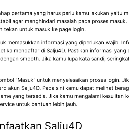
tahap pertama yang harus perlu kamu lakukan yaitu me
stabil agar menghindari masalah pada proses masuk.
an tekan untuk masuk ke page login.
tuk memasukkan informasi yang diperlukan wajib. Inf
 ketika mendaftar di Salju4D. Pastikan informasi ya
engan smooth. Jika kamu lupa kata sandi, seringkali
 tombol "Masuk" untuk menyelesaikan proses login. Ji
rd akun Salju4D. Pada sini kamu dapat melihat bera
game yang tersedia. Jika kamu mengalami kesulitan k
rvice untuk bantuan lebih jauh.
nfaatkan Salju4D