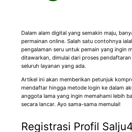
Dalam alam digital yang semakin maju, ba
permainan online. Salah satu contohnya ial
pengalaman seru untuk pemain yang ingin m
ditawarkan, dimulai dari proses pendaftar
seluruh layanan yang ada.
Artikel ini akan memberikan petunjuk kompr
mendaftar hingga metode login ke dalam a
anggota lama yang ingin memahami lebih ba
secara lancar. Ayo sama-sama memulai!
Registrasi Profil Salju