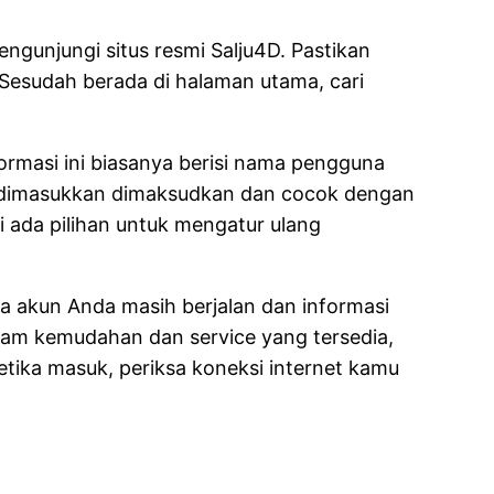
ngunjungi situs resmi Salju4D. Pastikan
 Sesudah berada di halaman utama, cari
ormasi ini biasanya berisi nama pengguna
ng dimasukkan dimaksudkan dan cocok dengan
 ada pilihan untuk mengatur ulang
ka akun Anda masih berjalan dan informasi
gam kemudahan dan service yang tersedia,
etika masuk, periksa koneksi internet kamu