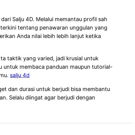
ari Salju 4D. Melalui memantau profil sah
 terkini tentang penawaran unggulan yang
n Anda nilai lebih lebih lanjut ketika
taktik yang varied, jadi krusial untuk
tu untuk membaca panduan maupun tutorial-
amu.
salju 4d
dget dan durasi untuk berjudi bisa membantu
 Selalu diingat agar berjudi dengan