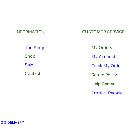
INFORMATION
CUSTOMER SERVICE
The Story
My Orders
Shop
My Account
Sale
Track My Order
Contact
Return Policy
Help Center
Product Recalls
NG & DELIVERY