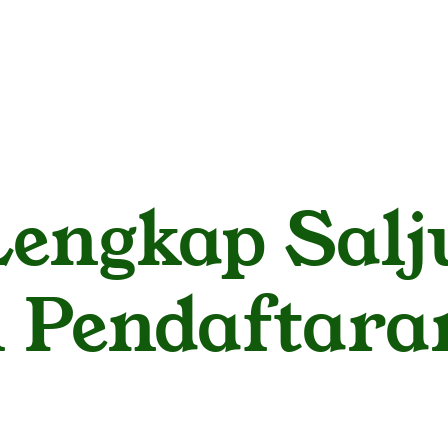
engkap Salj
i Pendaftara