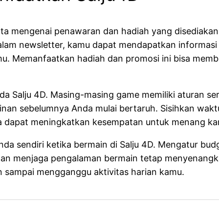
ata mengenai penawaran dan hadiah yang disediakan d
alam newsletter, kamu dapat mendapatkan informasi
 Memanfaatkan hadiah dan promosi ini bisa memberika
 Salju 4D. Masing-masing game memiliki aturan serta 
nan sebelumnya Anda mulai bertaruh. Sisihkan wak
Anda dapat meningkatkan kesempatan untuk menang k
Anda sendiri ketika bermain di Salju 4D. Mengatur bu
dan menjaga pengalaman bermain tetap menyenangkan.
n sampai mengganggu aktivitas harian kamu.