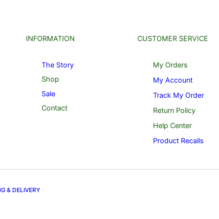
INFORMATION
CUSTOMER SERVICE
The Story
My Orders
Shop
My Account
Sale
Track My Order
Contact
Return Policy
Help Center
Product Recalls
NG & DELIVERY