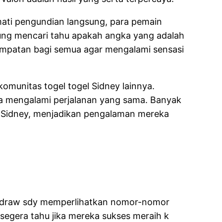
mati pengundian langsung, para pemain
ung mencari tahu apakah angka yang adalah
mpatan bagi semua agar mengalami sensasi
omunitas togel togel Sidney lainnya.
a mengalami perjalanan yang sama. Banyak
g Sidney, menjadikan pengalaman mereka
ive draw sdy memperlihatkan nomor-nomor
 segera tahu jika mereka sukses meraih k