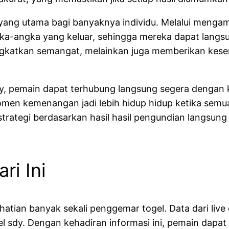
a yang utama bagi banyaknya individu. Melalui menga
ka-angka yang keluar, sehingga mereka dapat langs
gkatkan semangat, melainkan juga memberikan kese
y, pemain dapat terhubung langsung segera dengan k
en kemenangan jadi lebih hidup hidup ketika semu
trategi berdasarkan hasil hasil pengundian langsun
ri Ini
rhatian banyak sekali penggemar togel. Data dari l
l sdy. Dengan kehadiran informasi ini, pemain dapat