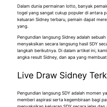
Dalam dunia permainan lotto, banyak pemai
togel yang sangat cukup populer di antara p
keluaran Sidney terbaru, pemain dapat mer
yang.
Pengundian langsung Sidney adalah sebuah 
menyaksikan secara langsung hasil SDY seca
langkah berikutnya. Di dalam artikel ini, 
angka result Sidney, dan apa yang membuat 
Live Draw Sidney Terk
Pengundian langsung SDY adalah momen yang 
memberi aspirasi serta kegembiraan bagi pa
menyaksikan keluaran SDY secara jelas dan a