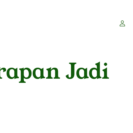
rapan Jadi