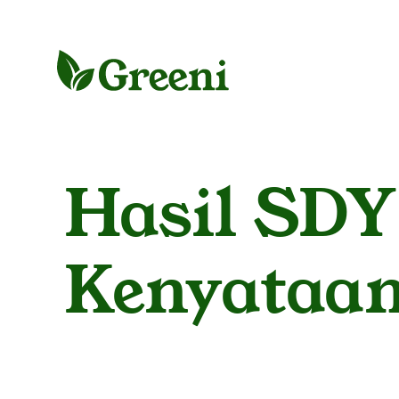
Hasil SDY
Kenyataa