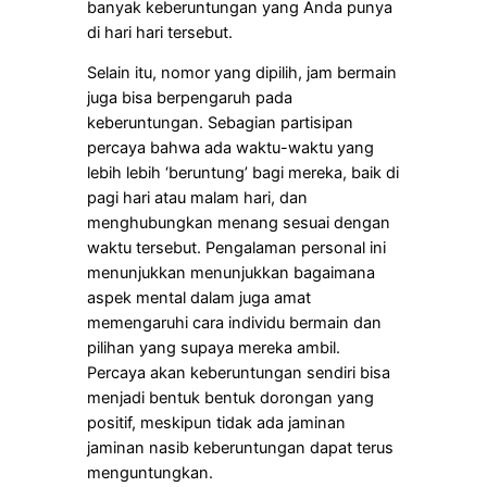
banyak keberuntungan yang Anda punya
di hari hari tersebut.
Selain itu, nomor yang dipilih, jam bermain
juga bisa berpengaruh pada
keberuntungan. Sebagian partisipan
percaya bahwa ada waktu-waktu yang
lebih lebih ‘beruntung’ bagi mereka, baik di
pagi hari atau malam hari, dan
menghubungkan menang sesuai dengan
waktu tersebut. Pengalaman personal ini
menunjukkan menunjukkan bagaimana
aspek mental dalam juga amat
memengaruhi cara individu bermain dan
pilihan yang supaya mereka ambil.
Percaya akan keberuntungan sendiri bisa
menjadi bentuk bentuk dorongan yang
positif, meskipun tidak ada jaminan
jaminan nasib keberuntungan dapat terus
menguntungkan.