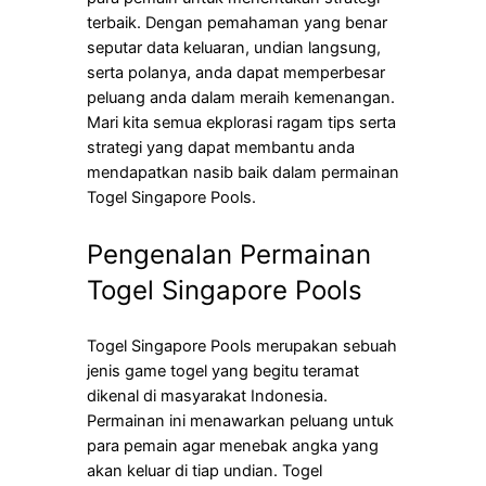
terbaik. Dengan pemahaman yang benar
seputar data keluaran, undian langsung,
serta polanya, anda dapat memperbesar
peluang anda dalam meraih kemenangan.
Mari kita semua ekplorasi ragam tips serta
strategi yang dapat membantu anda
mendapatkan nasib baik dalam permainan
Togel Singapore Pools.
Pengenalan Permainan
Togel Singapore Pools
Togel Singapore Pools merupakan sebuah
jenis game togel yang begitu teramat
dikenal di masyarakat Indonesia.
Permainan ini menawarkan peluang untuk
para pemain agar menebak angka yang
akan keluar di tiap undian. Togel