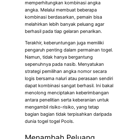
memperhitungkan kombinasi angka
angka. Melalui membuat beberapa
kombinasi berdasarkan, pemain bisa
melahirkan lebih banyak peluang agar
berhasil pada tiap gelaran penarikan.
Terakhir, keberuntungan juga memiliki
pengaruh penting dalam permainan togel.
Namun, tidak hanya bergantung
sepenuhnya pada nasib. Menyatukan
strategi pemilihan angka nomor secara
logis bersama naluri atau perasaan sendiri
dapat kombinasi sangat berhasil. Ini bakal
menolong menciptakan keberimbangan
antara penelitian serta keberanian untuk
mengambil risiko-risiko, yang tetap
bagian bagian tidak terpisahkan daripada
dunia togel togel Pools.
Menambah Peluang