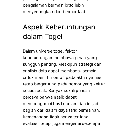
pengalaman bermain lotto lebih
menyenangkan dan bermanfaat.
Aspek Keberuntungan
dalam Togel
Dalam universe togel, faktor
keberuntungan membawa peran yang
sungguh penting. Meskipun strategi dan
analisis data dapat membantu pemain
untuk memilih nomor, pada akhirnya hasil
tetap bergantung pada nomor yang keluar
secara acak. Banyak sekali pemain
percaya bahwa nasib dapat
mempengaruhi hasil undian, dan ini jadi
bagian dari dalam daya tarik permainan.
Kemenangan tidak hanya tentang
evaluasi, tetapi juga mengenai seberapa