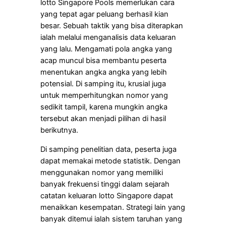
lotto Singapore Pools memerlukan cara
yang tepat agar peluang berhasil kian
besar. Sebuah taktik yang bisa diterapkan
ialah melalui menganalisis data keluaran
yang lalu. Mengamati pola angka yang
acap muncul bisa membantu peserta
menentukan angka angka yang lebih
potensial. Di samping itu, krusial juga
untuk memperhitungkan nomor yang
sedikit tampil, karena mungkin angka
tersebut akan menjadi pilihan di hasil
berikutnya.
Di samping penelitian data, peserta juga
dapat memakai metode statistik. Dengan
menggunakan nomor yang memiliki
banyak frekuensi tinggi dalam sejarah
catatan keluaran lotto Singapore dapat
menaikkan kesempatan. Strategi lain yang
banyak ditemui ialah sistem taruhan yang