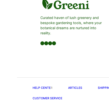
Curated haven of lush greenery and
bespoke gardening tools, where your
botanical dreams are nurtured into
reality.
Facebook
LinkedIn
Twitter
YouTube
HELP CENTE
R
ARTICLES
SHIPPI
CUSTOMER SERVICE