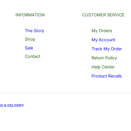
INFORMATION
CUSTOMER SERVICE
The Story
My Orders
Shop
My Account
Sale
Track My Order
Contact
Return Policy
Help Center
Product Recalls
NG & DELIVERY