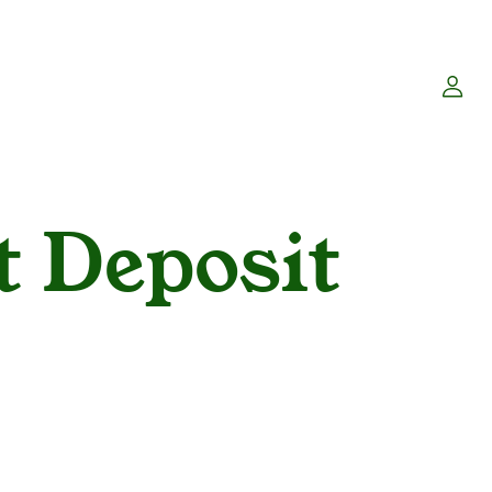
t Deposit