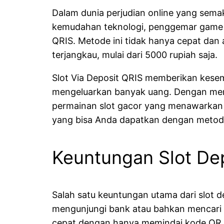
Dalam dunia perjudian online yang sema
kemudahan teknologi, penggemar game da
QRIS. Metode ini tidak hanya cepat dan
terjangkau, mulai dari 5000 rupiah saja.
Slot Via Deposit QRIS memberikan kese
mengeluarkan banyak uang. Dengan me
permainan slot gacor yang menawarkan ja
yang bisa Anda dapatkan dengan metode 
Keuntungan Slot Dep
Salah satu keuntungan utama dari slot 
mengunjungi bank atau bahkan mencari
cepat dengan hanya memindai kode QR. 