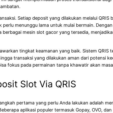
hambatan.
nsaksi. Setiap deposit yang dilakukan melalui QRIS
k perlu menunggu lama untuk mulai bermain. Dengan 
berbagai mesin slot gacor yang tersedia, menjadik
menawarkan tingkat keamanan yang baik. Sistem QRIS t
ngga transaksi yang dilakukan aman dari potensi ke
isa fokus pada permainan tanpa khawatir akan masa
sit Slot Via QRIS
 langkah pertama yang perlu Anda lakukan adalah men
erapa aplikasi populer termasuk Gopay, OVO, dan D