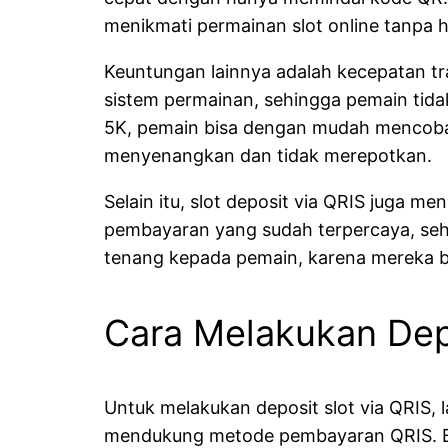
menikmati permainan slot online tanpa 
Keuntungan lainnya adalah kecepatan tra
sistem permainan, sehingga pemain tida
5K, pemain bisa dengan mudah mencoba 
menyenangkan dan tidak merepotkan.
Selain itu, slot deposit via QRIS juga 
pembayaran yang sudah terpercaya, sehi
tenang kepada pemain, karena mereka b
Cara Melakukan Depo
Untuk melakukan deposit slot via QRIS,
mendukung metode pembayaran QRIS. Beb