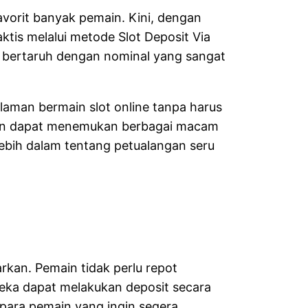
avorit banyak pemain. Kini, dengan
is melalui metode Slot Deposit Via
i bertaruh dengan nominal yang sangat
aman bermain slot online tanpa harus
ain dapat menemukan berbagai macam
lebih dalam tentang petualangan seru
rkan. Pemain tidak perlu repot
ka dapat melakukan deposit secara
para pemain yang ingin segera