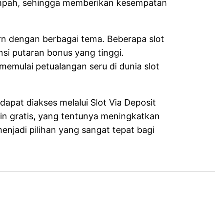
limpah, sehingga memberikan kesempatan
dern dengan berbagai tema. Beberapa slot
nsi putaran bonus yang tinggi.
mulai petualangan seru di dunia slot
apat diakses melalui Slot Via Deposit
n gratis, yang tentunya meningkatkan
njadi pilihan yang sangat tepat bagi