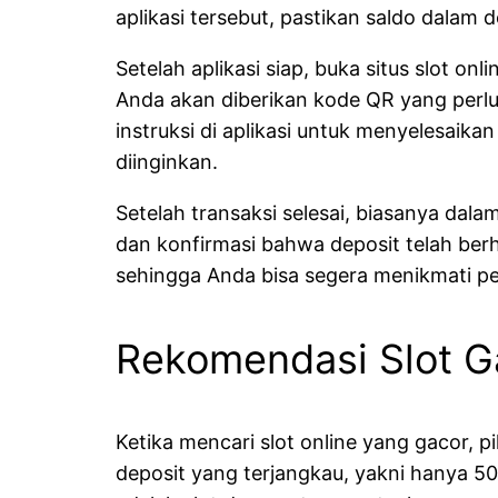
aplikasi tersebut, pastikan saldo dalam
Setelah aplikasi siap, buka situs slot o
Anda akan diberikan kode QR yang perlu 
instruksi di aplikasi untuk menyelesaik
diinginkan.
Setelah transaksi selesai, biasanya dala
dan konfirmasi bahwa deposit telah ber
sehingga Anda bisa segera menikmati pe
Rekomendasi Slot G
Ketika mencari slot online yang gacor, 
deposit yang terjangkau, yakni hanya 5