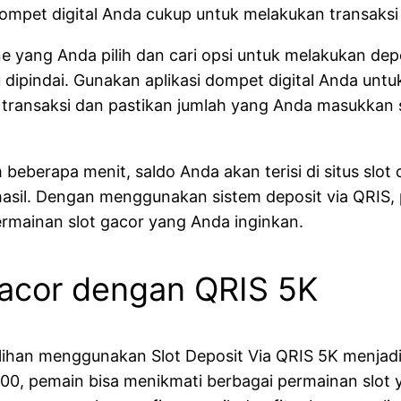
 dompet digital Anda cukup untuk melakukan transaksi
nline yang Anda pilih dan cari opsi untuk melakukan d
dipindai. Gunakan aplikasi dompet digital Anda untu
an transaksi dan pastikan jumlah yang Anda masukkan
m beberapa menit, saldo Anda akan terisi di situs slot
hasil. Dengan menggunakan sistem deposit via QRIS, 
rmainan slot gacor yang Anda inginkan.
acor dengan QRIS 5K
pilihan menggunakan Slot Deposit Via QRIS 5K menja
000, pemain bisa menikmati berbagai permainan slot 