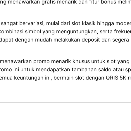
ang menawarkan grafis menarik dan fitur bonus me
 sangat bervariasi, mulai dari slot klasik hingga mo
i kombinasi simbol yang menguntungkan, serta frekue
apat dengan mudah melakukan deposit dan segera me
 menawarkan promo menarik khusus untuk slot yang d
mo ini untuk mendapatkan tambahan saldo atau spi
emua keuntungan ini, bermain slot dengan QRIS 5K me