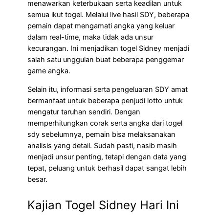
menawarkan keterbukaan serta keadilan untuk
semua ikut togel. Melalui live hasil SDY, beberapa
pemain dapat mengamati angka yang keluar
dalam real-time, maka tidak ada unsur
kecurangan. Ini menjadikan togel Sidney menjadi
salah satu unggulan buat beberapa penggemar
game angka.
Selain itu, informasi serta pengeluaran SDY amat
bermanfaat untuk beberapa penjudi lotto untuk
mengatur taruhan sendiri. Dengan
memperhitungkan corak serta angka dari togel
sdy sebelumnya, pemain bisa melaksanakan
analisis yang detail. Sudah pasti, nasib masih
menjadi unsur penting, tetapi dengan data yang
tepat, peluang untuk berhasil dapat sangat lebih
besar.
Kajian Togel Sidney Hari Ini