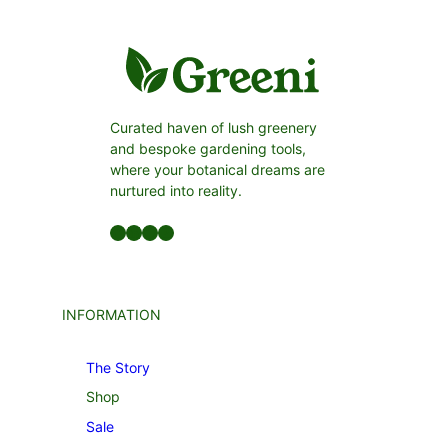
Curated haven of lush greenery
and bespoke gardening tools,
where your botanical dreams are
nurtured into reality.
Facebook
LinkedIn
Twitter
YouTube
INFORMATION
The Story
Shop
Sale