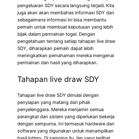
pengeluaran SDY secara langsung terjadi. Kita
juga akan akan membahas informasi SDY dan
sebagaimana informasi ini bisa membantu
pemain untuk membuat keputusan yang lebih
bijak dalam permainan togel. Dengan
pengetahuan tentang setiap tahapan live draw
SDY, diharapkan pemain dapat lebih
meningkatkan pemahaman mereka mengenai
permainan dan hasil yang diharapkan.
Tahapan live draw SDY
Tahapan live draw SDY dimulai dengan
penyiapan yang matang dari pihak
penyelenggara. Mereka menjamin semua
perangkat dan sistem yang diperlukan bekerja
dengan sempurna. Ini termasuk hardware dan
software yang digunakan untuk menampilkan
hasil lottery. Di samping itu, tim yang terlibat