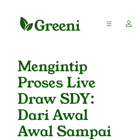
Mengintip
Proses Live
Draw SDY:
Dari Awal
Awal Sampai