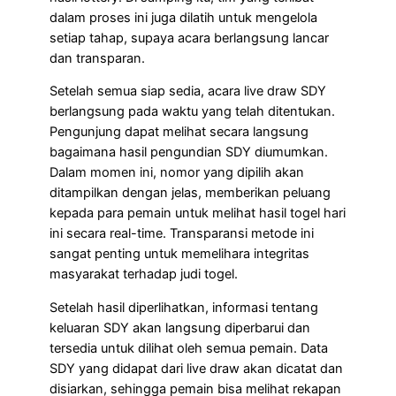
dalam proses ini juga dilatih untuk mengelola
setiap tahap, supaya acara berlangsung lancar
dan transparan.
Setelah semua siap sedia, acara live draw SDY
berlangsung pada waktu yang telah ditentukan.
Pengunjung dapat melihat secara langsung
bagaimana hasil pengundian SDY diumumkan.
Dalam momen ini, nomor yang dipilih akan
ditampilkan dengan jelas, memberikan peluang
kepada para pemain untuk melihat hasil togel hari
ini secara real-time. Transparansi metode ini
sangat penting untuk memelihara integritas
masyarakat terhadap judi togel.
Setelah hasil diperlihatkan, informasi tentang
keluaran SDY akan langsung diperbarui dan
tersedia untuk dilihat oleh semua pemain. Data
SDY yang didapat dari live draw akan dicatat dan
disiarkan, sehingga pemain bisa melihat rekapan