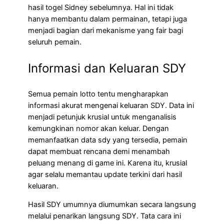
hasil togel Sidney sebelumnya. Hal ini tidak
hanya membantu dalam permainan, tetapi juga
menjadi bagian dari mekanisme yang fair bagi
seluruh pemain.
Informasi dan Keluaran SDY
Semua pemain lotto tentu mengharapkan
informasi akurat mengenai keluaran SDY. Data ini
menjadi petunjuk krusial untuk menganalisis
kemungkinan nomor akan keluar. Dengan
memanfaatkan data sdy yang tersedia, pemain
dapat membuat rencana demi menambah
peluang menang di game ini. Karena itu, krusial
agar selalu memantau update terkini dari hasil
keluaran.
Hasil SDY umumnya diumumkan secara langsung
melalui penarikan langsung SDY. Tata cara ini