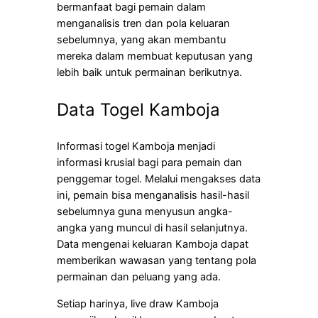
bermanfaat bagi pemain dalam
menganalisis tren dan pola keluaran
sebelumnya, yang akan membantu
mereka dalam membuat keputusan yang
lebih baik untuk permainan berikutnya.
Data Togel Kamboja
Informasi togel Kamboja menjadi
informasi krusial bagi para pemain dan
penggemar togel. Melalui mengakses data
ini, pemain bisa menganalisis hasil-hasil
sebelumnya guna menyusun angka-
angka yang muncul di hasil selanjutnya.
Data mengenai keluaran Kamboja dapat
memberikan wawasan yang tentang pola
permainan dan peluang yang ada.
Setiap harinya, live draw Kamboja