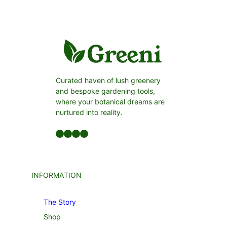
Curated haven of lush greenery
and bespoke gardening tools,
where your botanical dreams are
nurtured into reality.
Facebook
LinkedIn
Twitter
YouTube
INFORMATION
The Story
Shop