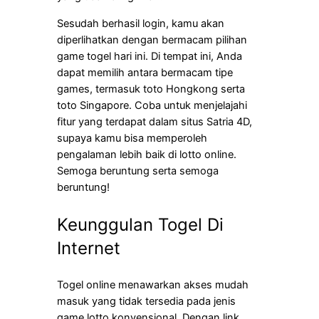
Sesudah berhasil login, kamu akan
diperlihatkan dengan bermacam pilihan
game togel hari ini. Di tempat ini, Anda
dapat memilih antara bermacam tipe
games, termasuk toto Hongkong serta
toto Singapore. Coba untuk menjelajahi
fitur yang terdapat dalam situs Satria 4D,
supaya kamu bisa memperoleh
pengalaman lebih baik di lotto online.
Semoga beruntung serta semoga
beruntung!
Keunggulan Togel Di
Internet
Togel online menawarkan akses mudah
masuk yang tidak tersedia pada jenis
game lotto konvensional. Dengan link