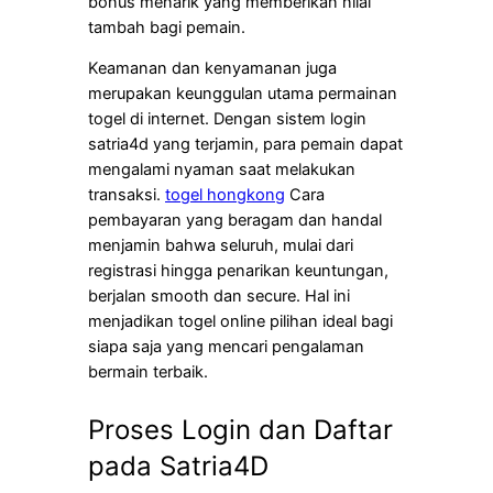
bonus menarik yang memberikan nilai
tambah bagi pemain.
Keamanan dan kenyamanan juga
merupakan keunggulan utama permainan
togel di internet. Dengan sistem login
satria4d yang terjamin, para pemain dapat
mengalami nyaman saat melakukan
transaksi.
togel hongkong
Cara
pembayaran yang beragam dan handal
menjamin bahwa seluruh, mulai dari
registrasi hingga penarikan keuntungan,
berjalan smooth dan secure. Hal ini
menjadikan togel online pilihan ideal bagi
siapa saja yang mencari pengalaman
bermain terbaik.
Proses Login dan Daftar
pada Satria4D