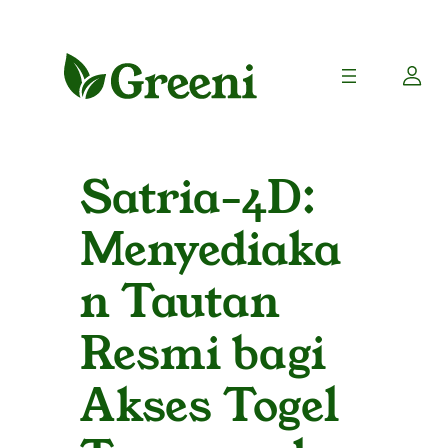
Satria-4D:
Menyediaka
n Tautan
Resmi bagi
Akses Togel