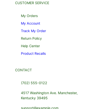
CUSTOMER SERVICE
My Orders
My Account
Track My Order
Return Policy
Help Center
Product Recalls
CONTACT
(702) 555-0122
4517 Washington Ave. Manchester,
Kentucky 39495
support@example.com