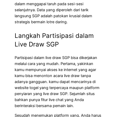
dalam menggapai taruh pada sesi-sesi
selanjutnya. Data yang diperoleh dari tarik
langsung SGP adalah patokan krusial dalam
strategis bermain lotre daring.
Langkah Partisipasi dalam
Live Draw SGP
Partisipasi dalam live draw SGP bisa dikerjakan
melalui cara yang mudah. Pertama, yakinkan
kamu mempunyai akses ke internet yang agar
kamu bisa menonton acara live draw tanpa
adanya gangguan. kamu dapat mencarinya di
website togel yang terpercaya maupun platform
penyiaran yang live draw SGP. Sejumlah situs
bahkan punya fitur live chat yang Anda
berinteraksi bersama pemain lain.
Sesudah menemukan platform yang, Anda harus