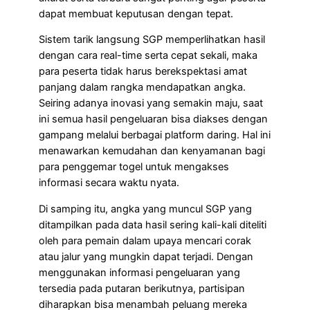
dapat membuat keputusan dengan tepat.
Sistem tarik langsung SGP memperlihatkan hasil
dengan cara real-time serta cepat sekali, maka
para peserta tidak harus berekspektasi amat
panjang dalam rangka mendapatkan angka.
Seiring adanya inovasi yang semakin maju, saat
ini semua hasil pengeluaran bisa diakses dengan
gampang melalui berbagai platform daring. Hal ini
menawarkan kemudahan dan kenyamanan bagi
para penggemar togel untuk mengakses
informasi secara waktu nyata.
Di samping itu, angka yang muncul SGP yang
ditampilkan pada data hasil sering kali-kali diteliti
oleh para pemain dalam upaya mencari corak
atau jalur yang mungkin dapat terjadi. Dengan
menggunakan informasi pengeluaran yang
tersedia pada putaran berikutnya, partisipan
diharapkan bisa menambah peluang mereka