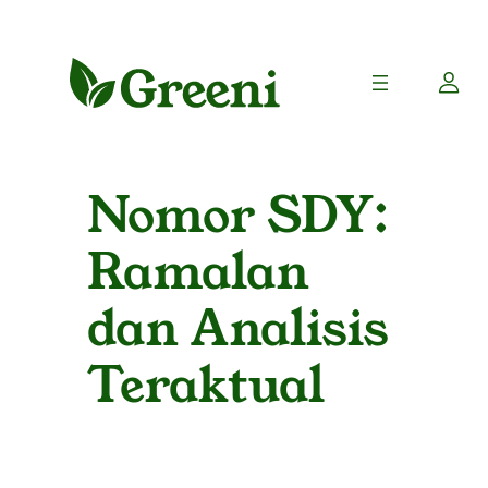
Nomor SDY:
Ramalan
dan Analisis
Teraktual