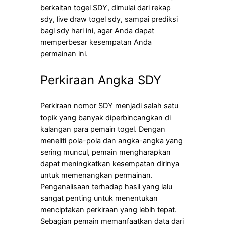
berkaitan togel SDY, dimulai dari rekap
sdy, live draw togel sdy, sampai prediksi
bagi sdy hari ini, agar Anda dapat
memperbesar kesempatan Anda
permainan ini.
Perkiraan Angka SDY
Perkiraan nomor SDY menjadi salah satu
topik yang banyak diperbincangkan di
kalangan para pemain togel. Dengan
meneliti pola-pola dan angka-angka yang
sering muncul, pemain mengharapkan
dapat meningkatkan kesempatan dirinya
untuk memenangkan permainan.
Penganalisaan terhadap hasil yang lalu
sangat penting untuk menentukan
menciptakan perkiraan yang lebih tepat.
Sebagian pemain memanfaatkan data dari