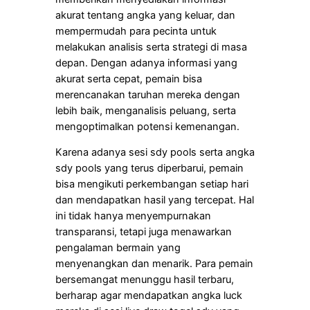
akurat tentang angka yang keluar, dan
mempermudah para pecinta untuk
melakukan analisis serta strategi di masa
depan. Dengan adanya informasi yang
akurat serta cepat, pemain bisa
merencanakan taruhan mereka dengan
lebih baik, menganalisis peluang, serta
mengoptimalkan potensi kemenangan.
Karena adanya sesi sdy pools serta angka
sdy pools yang terus diperbarui, pemain
bisa mengikuti perkembangan setiap hari
dan mendapatkan hasil yang tercepat. Hal
ini tidak hanya menyempurnakan
transparansi, tetapi juga menawarkan
pengalaman bermain yang
menyenangkan dan menarik. Para pemain
bersemangat menunggu hasil terbaru,
berharap agar mendapatkan angka luck