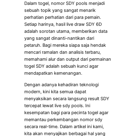
Dalam togel, nomor SDY pools menjadi
sebuah topik yang sangat menarik
perhatian perhatian dari para pemain.
Setiap harinya, hasil live draw SDY 6D
adalah sorotan utama, memberikan data
yang sangat dinanti-nantikan dari
petaruh. Bagi mereka siapa saja hendak
mencari ramalan dan analisis terbaru,
memahami alur dan output dari permainan
togel SDY adalah sebuah kunci agar
mendapatkan kemenangan.
Dengan adanya kehadiran teknologi
modern, kini kita semua dapat
menyaksikan secara langsung result SDY
tercepat lewat live sdy pools. Ini
kesempatan bagi para pecinta togel agar
memantau perkembangan nomor sdy
secara real-time. Dalam artikel ini kami,
kita akan menyajikan berbagai hal yang