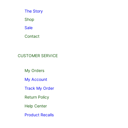
The Story
Shop
Sale
Contact
CUSTOMER SERVICE
My Orders
My Account
Track My Order
Return Policy
Help Center
Product Recalls