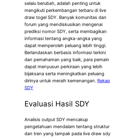
selalu berubah, adalah penting untuk
mengikuti perkembangan terbaru di live
draw togel SDY. Banyak komunitas dan
forum yang mendiskusikan mengenai
prediksi nomor SDY, serta membagikan
informasi tentang angka-angka yang
dapat memperoleh peluang lebih tinggi.
Berlandaskan berbasis informasi terkini
dan pemahaman yang baik, para pemain
dapat menyusun perkiraan yang lebih
bijaksana serta meningkatkan peluang
dirinya untuk meraih kemenangan.
Rekap
SDY
Evaluasi Hasil SDY
Analisis output SDY mencakup
pengetahuan mendalam tentang struktur
dan tren yang tampak pada live draw sdy