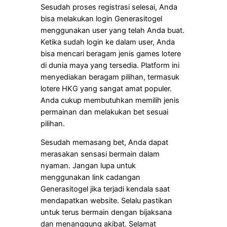
Sesudah proses registrasi selesai, Anda
bisa melakukan login Generasitogel
menggunakan user yang telah Anda buat.
Ketika sudah login ke dalam user, Anda
bisa mencari beragam jenis games lotere
di dunia maya yang tersedia. Platform ini
menyediakan beragam pilihan, termasuk
lotere HKG yang sangat amat populer.
Anda cukup membutuhkan memilih jenis
permainan dan melakukan bet sesuai
pilihan.
Sesudah memasang bet, Anda dapat
merasakan sensasi bermain dalam
nyaman. Jangan lupa untuk
menggunakan link cadangan
Generasitogel jika terjadi kendala saat
mendapatkan website. Selalu pastikan
untuk terus bermain dengan bijaksana
dan menanggung akibat. Selamat