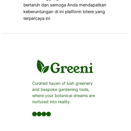
bertaruh dan semoga Anda mendapatkan
keberuntungan di ini platform lotere yang
terpercaya ini
Curated haven of lush greenery
and bespoke gardening tools,
where your botanical dreams are
nurtured into reality.
Facebook
LinkedIn
Twitter
YouTube