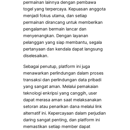
permainan lainnya dengan pembawa
togel yang terpercaya. Kepuasan anggota
menjadi fokus utama, dan setiap
permainan dirancang untuk memberikan
pengalaman bermain lancar dan
menyenangkan. Dengan layanan
pelanggan yang siap membantu, segala
pertanyaan dan kendala dapat langsung
diselesaikan.
Sebagai penutup, platform ini juga
menawarkan perlindungan dalam proses
transaksi dan perlindungan data pribadi
yang sangat aman. Melalui pemakaian
teknologi enkripsi yang canggih, user
dapat merasa aman saat melaksanakan
setoran atau penarikan dana melalui link
alternatif ini. Kepercayaan dalam perjudian
daring sangat penting, dan platform ini
memastikan setiap member dapat