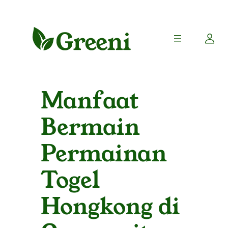
Manfaat
Bermain
Permainan
Togel
Hongkong di