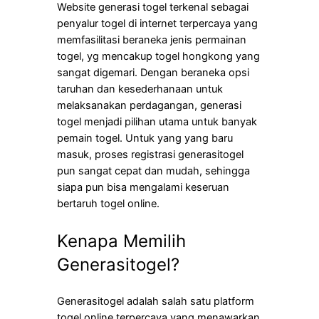
Website generasi togel terkenal sebagai
penyalur togel di internet terpercaya yang
memfasilitasi beraneka jenis permainan
togel, yg mencakup togel hongkong yang
sangat digemari. Dengan beraneka opsi
taruhan dan kesederhanaan untuk
melaksanakan perdagangan, generasi
togel menjadi pilihan utama untuk banyak
pemain togel. Untuk yang yang baru
masuk, proses registrasi generasitogel
pun sangat cepat dan mudah, sehingga
siapa pun bisa mengalami keseruan
bertaruh togel online.
Kenapa Memilih
Generasitogel?
Generasitogel adalah salah satu platform
togel online terpercaya yang menawarkan