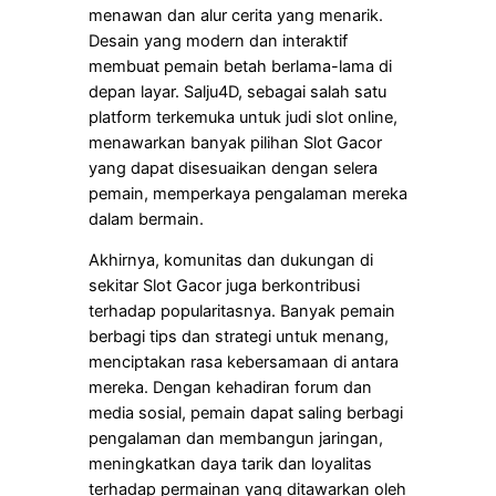
menawan dan alur cerita yang menarik.
Desain yang modern dan interaktif
membuat pemain betah berlama-lama di
depan layar. Salju4D, sebagai salah satu
platform terkemuka untuk judi slot online,
menawarkan banyak pilihan Slot Gacor
yang dapat disesuaikan dengan selera
pemain, memperkaya pengalaman mereka
dalam bermain.
Akhirnya, komunitas dan dukungan di
sekitar Slot Gacor juga berkontribusi
terhadap popularitasnya. Banyak pemain
berbagi tips dan strategi untuk menang,
menciptakan rasa kebersamaan di antara
mereka. Dengan kehadiran forum dan
media sosial, pemain dapat saling berbagi
pengalaman dan membangun jaringan,
meningkatkan daya tarik dan loyalitas
terhadap permainan yang ditawarkan oleh