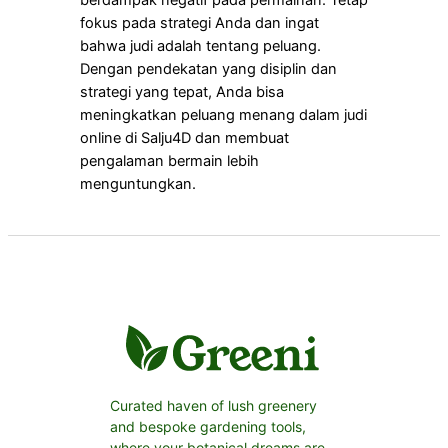
berdampak negatif pada permainan. Tetap
fokus pada strategi Anda dan ingat
bahwa judi adalah tentang peluang.
Dengan pendekatan yang disiplin dan
strategi yang tepat, Anda bisa
meningkatkan peluang menang dalam judi
online di Salju4D dan membuat
pengalaman bermain lebih
menguntungkan.
Curated haven of lush greenery
and bespoke gardening tools,
where your botanical dreams are