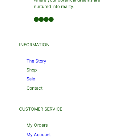
nurtured into reality.
Facebook
LinkedIn
Twitter
YouTube
INFORMATION
The Story
Shop
Sale
Contact
CUSTOMER SERVICE
My Orders
My Account