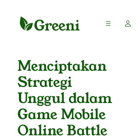
Menciptakan
Strategi
Unggul dalam
Game Mobile
Online Battle