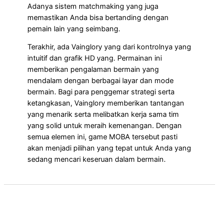
Adanya sistem matchmaking yang juga
memastikan Anda bisa bertanding dengan
pemain lain yang seimbang.
Terakhir, ada Vainglory yang dari kontrolnya yang
intuitif dan grafik HD yang. Permainan ini
memberikan pengalaman bermain yang
mendalam dengan berbagai layar dan mode
bermain. Bagi para penggemar strategi serta
ketangkasan, Vainglory memberikan tantangan
yang menarik serta melibatkan kerja sama tim
yang solid untuk meraih kemenangan. Dengan
semua elemen ini, game MOBA tersebut pasti
akan menjadi pilihan yang tepat untuk Anda yang
sedang mencari keseruan dalam bermain.