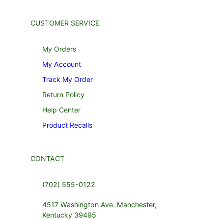
CUSTOMER SERVICE
My Orders
My Account
Track My Order
Return Policy
Help Center
Product Recalls
CONTACT
(702) 555-0122
4517 Washington Ave. Manchester,
Kentucky 39495