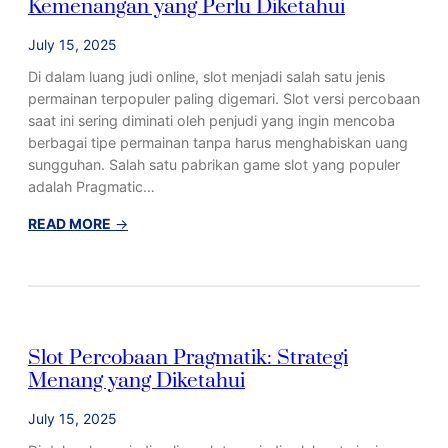
n
Kemenangan yang Perlu Diketahui
n
P
a
July 15, 2025
e
k
r
a
Di dalam luang judi online, slot menjadi salah satu jenis
l
n
permainan terpopuler paling digemari. Slot versi percobaan
u
P
saat ini sering diminati oleh penjudi yang ingin mencoba
M
l
berbagai tipe permainan tanpa harus menghabiskan uang
e
a
sungguhan. Salah satu pabrikan game slot yang populer
n
t
adalah Pragmatic…
c
f
o
o
:
READ MORE
→
b
r
S
a
m
l
P
S
o
e
l
t
r
o
P
Slot Percobaan Pragmatik: Strategi
m
t
e
a
Menang yang Diketahui
T
r
i
a
c
July 15, 2025
n
r
o
a
u
b