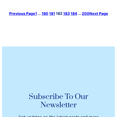
e
k
r
r
t
i
Previous Page
1
…
180
181
182
183
184
…
200
Next Page
l
i
a
u
k
-
K
4
e
D
m
:
e
M
n
e
a
n
n
y
g
e
a
d
n
i
y
a
a
k
Subscribe To Our
n
a
g
n
Newsletter
P
T
e
a
Get updates on the latest posts and more