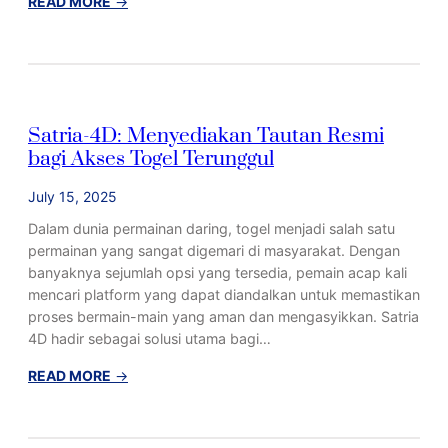
k
k
n
k
:
READ MORE
→
a
e
a
:
S
l
t
n
S
l
i
a
g
t
o
a
h
y
r
t
n
u
a
a
D
Satria-4D: Menyediakan Tautan Resmi
i
n
t
e
bagi Akses Togel Terunggul
g
e
m
D
g
o
July 15, 2025
i
i
P
k
M
r
Dalam dunia permainan daring, togel menjadi salah satu
e
e
a
permainan yang sangat digemari di masyarakat. Dengan
t
n
g
banyaknya sejumlah opsi yang tersedia, pemain acap kali
a
a
m
mencari platform yang dapat diandalkan untuk memastikan
h
n
a
proses bermain-main yang aman dan mengasyikkan. Satria
u
g
t
4D hadir sebagai solusi utama bagi…
i
y
i
a
c
:
READ MORE
→
n
:
S
g
T
a
P
a
t